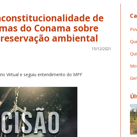
nconstitucionalidade de
Ca
rmas do Conama sobre
Pov
preservação ambiental
Que
15/12/2021
Qui
Mov
rio Virtual e seguiu entendimento do MPF
Ger
Úl