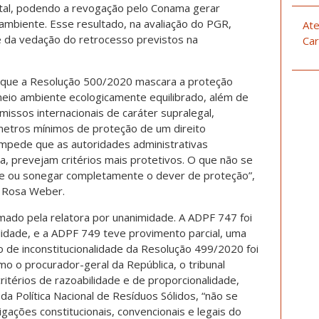
estal, podendo a revogação pelo Conama gerar
 ambiente. Esse resultado, na avaliação do PGR,
Ate
 e da vedação do retrocesso previstos na
Car
 que a Resolução 500/2020 mascara a proteção
meio ambiente ecologicamente equilibrado, além de
ssos internacionais de caráter supralegal,
âmetros mínimos de proteção de um direito
impede que as autoridades administrativas
a, prevejam critérios mais protetivos. O que não se
te ou sonegar completamente o dever de proteção”,
ra Rosa Weber.
mado pela relatora por unanimidade. A ADPF 747 foi
idade, e a ADPF 749 teve provimento parcial, uma
 de inconstitucionalidade da Resolução 499/2020 foi
o o procurador-geral da República, o tribunal
itérios de razoabilidade e de proporcionalidade,
 da Política Nacional de Resíduos Sólidos, “não se
gações constitucionais, convencionais e legais do