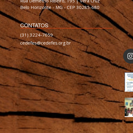
Rua Demétrio Ribeiro, 195 | Vera Cruz
Belo Horizonte - MG - CEP 30285-680
CONTATOS
(31) 3224-7659
cedefes@cedefes.org.br