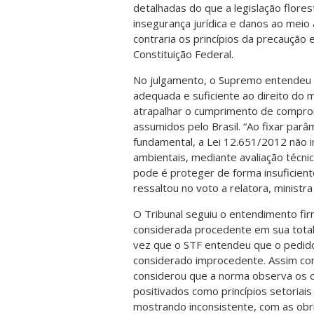
detalhadas do que a legislação flor
insegurança jurídica e danos ao meio
contraria os princípios da precaução
Constituição Federal.
No julgamento, o Supremo entendeu
adequada e suficiente ao direito do 
atrapalhar o cumprimento de compromi
assumidos pelo Brasil. “Ao fixar par
fundamental, a Lei 12.651/2012 não 
ambientais, mediante avaliação técnic
pode é proteger de forma insuficien
ressaltou no voto a relatora, minist
O Tribunal seguiu o entendimento fir
considerada procedente em sua total
vez que o STF entendeu que o pedido
considerado improcedente. Assim com
considerou que a norma observa os cr
positivados como princípios setoriais
mostrando inconsistente, com as obri