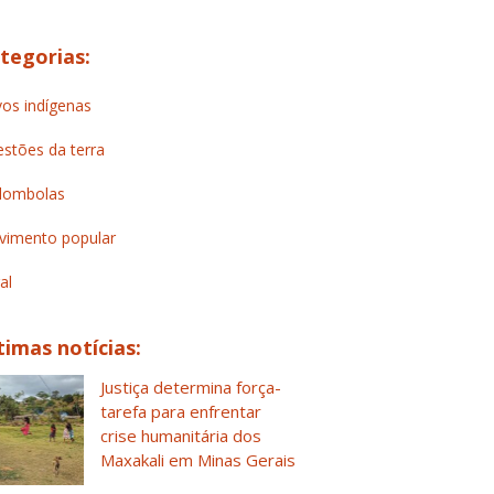
tegorias:
os indígenas
stões da terra
lombolas
imento popular
al
timas notícias:
Justiça determina força-
tarefa para enfrentar
crise humanitária dos
Maxakali em Minas Gerais