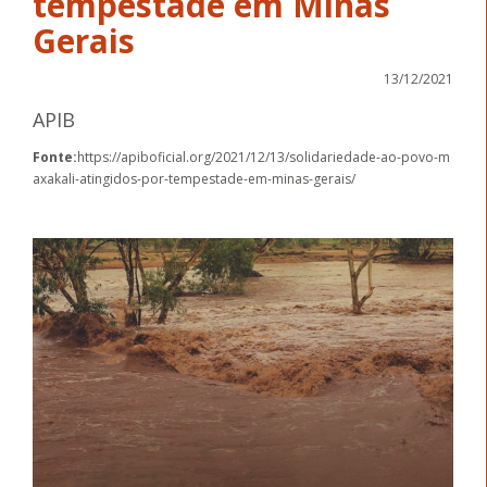
tempestade em Minas
Gerais
13/12/2021
APIB
Fonte:
https://apiboficial.org/2021/12/13/solidariedade-ao-povo-m
axakali-atingidos-por-tempestade-em-minas-gerais/