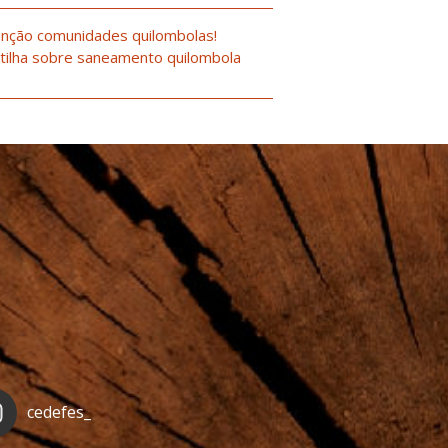
nção comunidades quilombolas!
tilha sobre saneamento quilombola
cedefes_