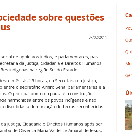
sociedade sobre questões
Ca
éus
Pov
07/02/2011
Que
Qui
ocial de apoio aos índios, e parlamentares, para
ecretaria da Justiça, Cidadania e Direitos Humanos
Mov
tões indígenas na região Sul do Estado.
Ger
este mês, às 15 horas, na Secretaria da Justiça,
o entre o secretário Almiro Sena, parlamentares e a
Úl
nas. O principal ponto da pauta é a construção
ncia harmoniosa entre os povos indígenas e não
do discutidas a demarcação de terras reconhecidas
 da Justiça, Cidadania e Direitos Humanos após ser
ambá de Olivença Maria Valdelice Amaral de Jesus,