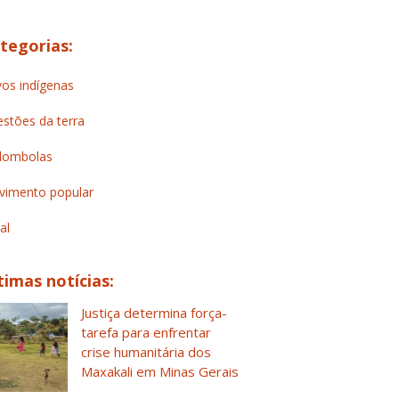
tegorias:
os indígenas
stões da terra
lombolas
imento popular
al
timas notícias:
Justiça determina força-
tarefa para enfrentar
crise humanitária dos
Maxakali em Minas Gerais