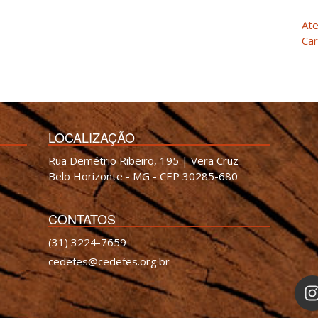
Ate
Car
LOCALIZAÇÃO
Rua Demétrio Ribeiro, 195 | Vera Cruz
Belo Horizonte - MG - CEP 30285-680
CONTATOS
(31) 3224-7659
cedefes@cedefes.org.br