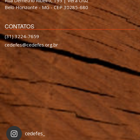
Rua Demétrio Ribeiro, 195 | Vera Cruz
Belo Horizonte - MG - CEP 30285-680
CONTATOS
(31) 3224-7659
cedefes@cedefes.org.br
cedefes_