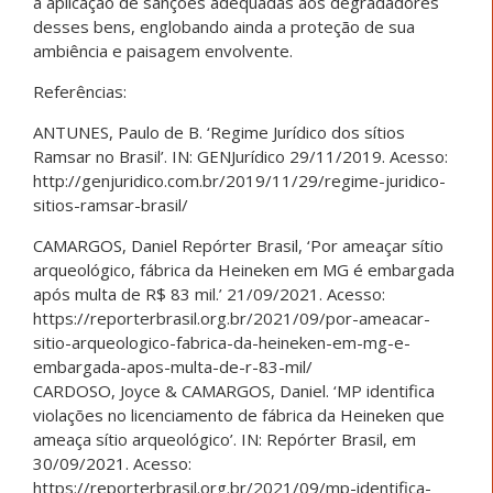
a aplicação de sanções adequadas aos degradadores
desses bens, englobando ainda a proteção de sua
ambiência e paisagem envolvente.
Referências:
ANTUNES, Paulo de B. ‘Regime Jurídico dos sítios
Ramsar no Brasil’. IN: GENJurídico 29/11/2019. Acesso:
http://genjuridico.com.br/2019/11/29/regime-juridico-
sitios-ramsar-brasil/
CAMARGOS, Daniel Repórter Brasil, ‘Por ameaçar sítio
arqueológico, fábrica da Heineken em MG é embargada
após multa de R$ 83 mil.’ 21/09/2021. Acesso:
https://reporterbrasil.org.br/2021/09/por-ameacar-
sitio-arqueologico-fabrica-da-heineken-em-mg-e-
embargada-apos-multa-de-r-83-mil/
CARDOSO, Joyce & CAMARGOS, Daniel. ‘MP identifica
violações no licenciamento de fábrica da Heineken que
ameaça sítio arqueológico’. IN: Repórter Brasil, em
30/09/2021. Acesso:
https://reporterbrasil.org.br/2021/09/mp-identifica-