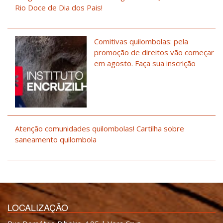
Rio Doce de Dia dos Pais!
Comitivas quilombolas: pela
promoção de direitos vão começar
em agosto. Faça sua inscrição
Atenção comunidades quilombolas! Cartilha sobre
saneamento quilombola
LOCALIZAÇÃO