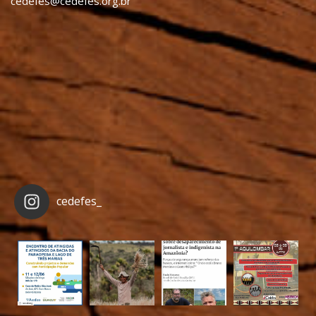
cedefes@cedefes.org.br
cedefes_