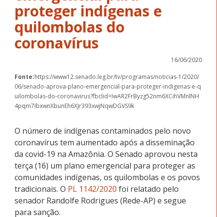
proteger indígenas e
quilombolas do
coronavírus
16/06/2020
Fonte:
https://www12.senado.leg.br/tv/programas/noticias-1/2020/
06/senado-aprova-plano-emergencial-para-proteger-indigenas-e-q
uilombolas-do-coronavirus?fbclid=IwAR2FrByzg52nm6XCihVMnlNH
4pqm7IbxwnXbunEh6XJr393xwjNqwDGVS9k
O número de indígenas contaminados pelo novo
coronavírus
tem aumentado após a disseminação
da covid-19 na Amazônia. O Senado aprovou nesta
terça (16) um plano emergencial para proteger as
comunidades indígenas, os quilombolas e os povos
tradicionais. O
PL 1142/2020
foi relatado pelo
senador Randolfe Rodrigues (Rede-AP) e segue
para sanção.