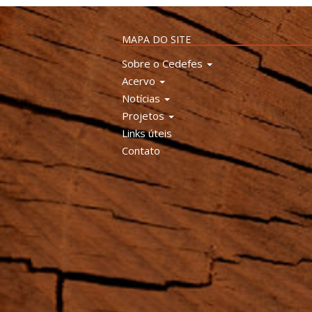
MAPA DO SITE
Sobre o Cedefes
Acervo
Notícias
Projetos
Links úteis
Contato