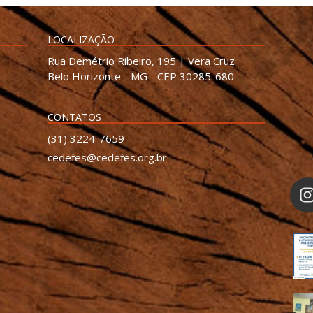
LOCALIZAÇÃO
Rua Demétrio Ribeiro, 195 | Vera Cruz
Belo Horizonte - MG - CEP 30285-680
CONTATOS
(31) 3224-7659
cedefes@cedefes.org.br