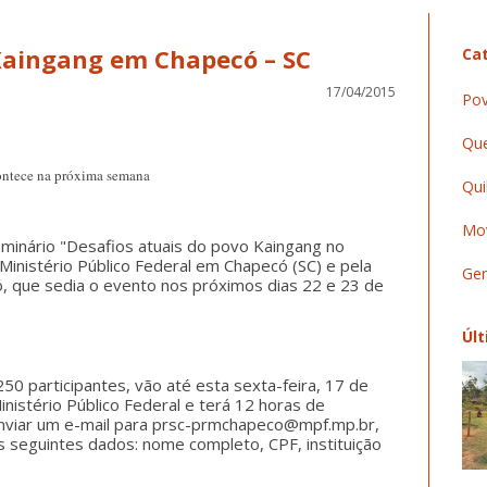
Seminário sobre povo Kaingang em Chapecó‏ – SC
Cat
17/04/2015
Pov
Que
ntece na próxima semana
Qui
Mov
eminário "Desafios atuais do povo Kaingang no
inistério Público Federal em Chapecó (SC) e pela
Ger
, que sedia o evento nos próximos dias 22 e 23 de
Últ
 250 participantes, vão até esta sexta-feira, 17 de
Ministério Público Federal e terá 12 horas de
 enviar um e-mail para prsc-prmchapeco@mpf.mp.br,
os seguintes dados: nome completo, CPF, instituição