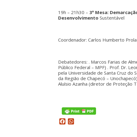
19h – 21h30 –
3ª Mesa:
Demarcação
Desenvolvimento
Sustentável
Coordenador: Carlos Humberto Prola 
Debatedores: . Marcos Farias de Alme
Público Federal – MPF) . Prof. Dr. L
pela Universidade de Santa Cruz do S
da Região de Chapecó – Unochapecó).
Aluísio Azanha (diretor de Proteção Te
Facebook
WhatsApp