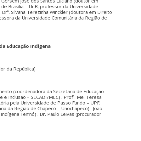
 Dr. Gersem José dos Santos Luciano (doutor em
 de Brasília – UnB; professor da Universidade
 Drª. Silvana Terezinha Winckler (doutora em Direito
fessora da Universidade Comunitária da Região de
 da Educação Indígena
dor da República)
mento (coordenadora da Secretaria de Educação
de e Inclusão – SECADI/MEC) . Profª. Me. Teresa
tória pela Universidade de Passo Fundo – UPF;
ria da Região de Chapecó – Unochapecó) . João
Indígena Fen’nó) . Dr. Paulo Leivas (procurador