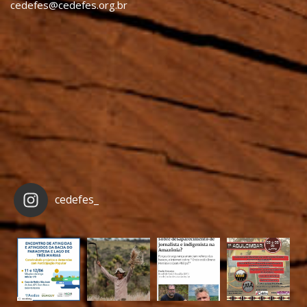
cedefes@cedefes.org.br
cedefes_