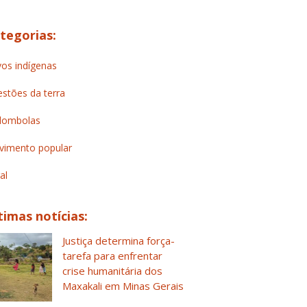
tegorias:
os indígenas
stões da terra
lombolas
imento popular
al
timas notícias:
Justiça determina força-
tarefa para enfrentar
crise humanitária dos
Maxakali em Minas Gerais