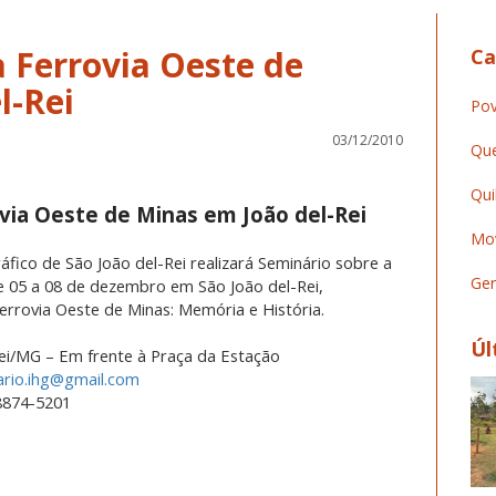
a Ferrovia Oeste de
Ca
l-Rei
Pov
03/12/2010
Que
Qui
via Oeste de Minas em João del-Rei
Mov
 de São João del-Rei realizará Seminário sobre a
Ger
e 05 a 08 de dezembro em São João del-Rei,
errovia Oeste de Minas: Memória e História.
Úl
Rei/MG – Em frente à Praça da Estação
ario.ihg@gmail.com
8874-5201