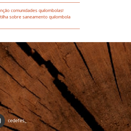
nção comunidades quilombolas!
tilha sobre saneamento quilombola
cedefes_