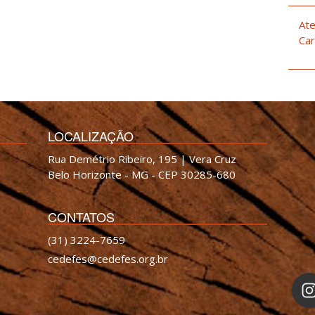
Ate
Car
LOCALIZAÇÃO
Rua Demétrio Ribeiro, 195 | Vera Cruz
Belo Horizonte - MG - CEP 30285-680
CONTATOS
(31) 3224-7659
cedefes@cedefes.org.br