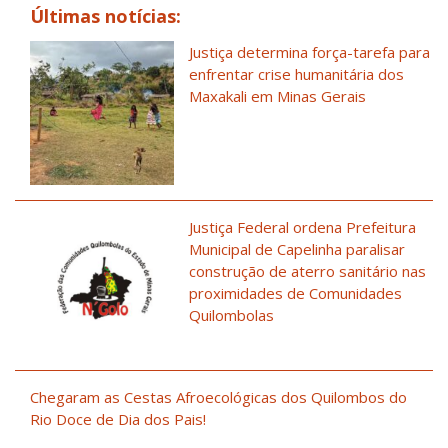
Enviado por: MARCILENE APARE
Últimas notícias:
<marcilene.ferreira@oi.com.br>
Justiça determina força-tarefa para
enfrentar crise humanitária dos
Maxakali em Minas Gerais
Responder
através
através da
•
•
•
de email
web
www.brasildefato.com.br
VISITE SEU GRUPO
Justiça Federal ordena Prefeitura
Municipal de Capelinha paralisar
Privacidade
Sair do grupo
Termos 
•
•
•
construção de aterro sanitário nas
proximidades de Comunidades
Quilombolas
__,_._,___
Boletins informativos em exce
Chegaram as Cestas Afroecológicas dos Quilombos do
assinatura
.
Rio Doce de Dia dos Pais!