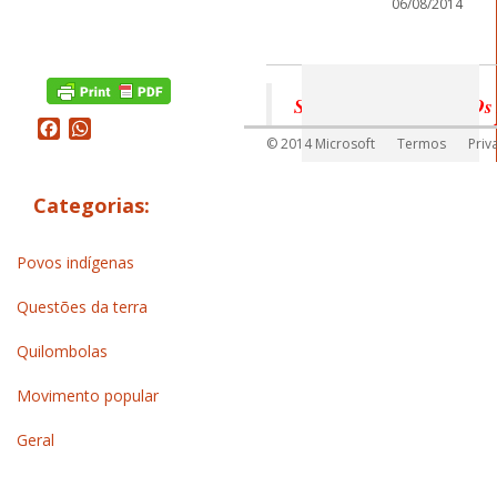
06/08/2014
Seminário Nacional: Os
como um Projeto de Soci
Facebook
WhatsApp
© 2014 Microsoft
Termos
Priv
Pagina Oficial do
Categorias:
Evento:
http://www.s
Povos indígenas
Questões da terra
Quilombolas
Movimento popular
__._,_.___
Geral