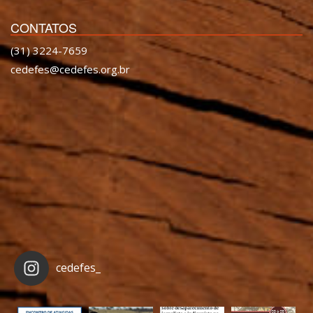
CONTATOS
(31) 3224-7659
cedefes@cedefes.org.br
cedefes_