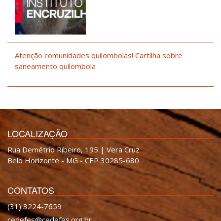
Atenção comunidades quilombolas! Cartilha sobre
saneamento quilombola
LOCALIZAÇÃO
Rua Demétrio Ribeiro, 195 | Vera Cruz
Belo Horizonte - MG - CEP 30285-680
CONTATOS
(31) 3224-7659
cedefes@cedefes.org.br