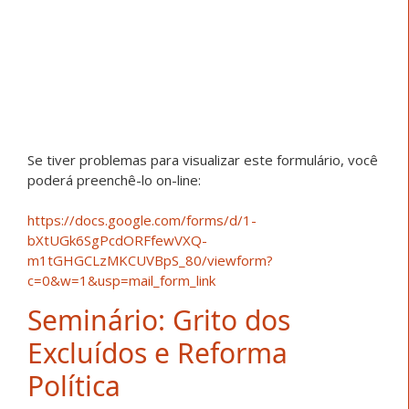
Se tiver problemas para visualizar este formulário, você
poderá preenchê-lo on-line:
https://docs.google.com/forms/d/1-
bXtUGk6SgPcdORFfewVXQ-
m1tGHGCLzMKCUVBpS_80/viewform?
c=0&w=1&usp=mail_form_link
Seminário: Grito dos
Excluídos e Reforma
Política