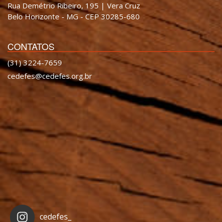
Rua Demétrio Ribeiro, 195 | Vera Cruz
Belo Horizonte - MG - CEP 30285-680
CONTATOS
(31) 3224-7659
cedefes@cedefes.org.br
cedefes_