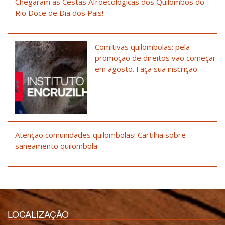
Chegaram as Cestas Afroecológicas dos Quilombos do
Rio Doce de Dia dos Pais!
Comitivas quilombolas: pela
promoção de direitos vão começar
em agosto. Faça sua inscrição
Atenção comunidades quilombolas! Cartilha sobre
saneamento quilombola
LOCALIZAÇÃO