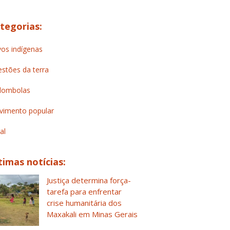
tegorias:
os indígenas
stões da terra
lombolas
imento popular
al
timas notícias:
Justiça determina força-
tarefa para enfrentar
crise humanitária dos
Maxakali em Minas Gerais