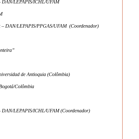
es – DAN/LEPAPIS/ICHL/UFAM
AM
iguez – DAN/LEPAPIS/PPGAS/UFAM (Coordenador)
onteira”
niversidad de Antioquia (Colômbia)
 Bogotá/Colômbia
es – DAN/LEPAPIS/ICHL/UFAM (Coordenador)