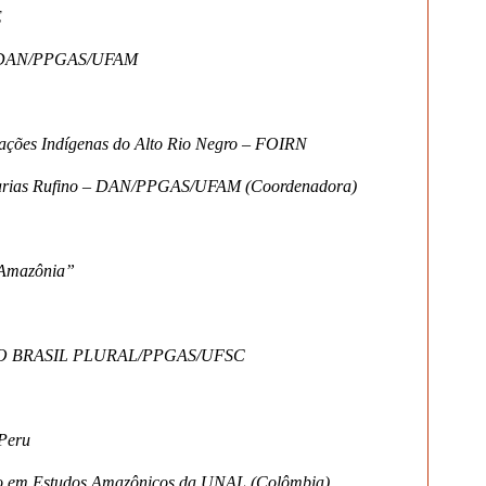
E
 – DAN/PPGAS/UFAM
ações Indígenas do Alto Rio Negro – FOIRN
 Farias Rufino – DAN/PPGAS/UFAM (Coordenadora)
 Amazônia”
ITUTO BRASIL PLURAL/PPGAS/UFSC
/Peru
do em Estudos Amazônicos da UNAL (Colômbia)