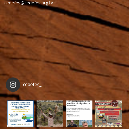
cedefes@cedefes.org.br
cedefes_