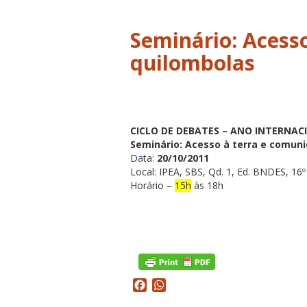
Seminário: Acess
quilombolas
CICLO DE DEBATES – ANO INTERNA
Seminário: Acesso à terra e comun
D
a
ta:
20/10/2011
Local: IPEA, SBS, Qd. 1, Ed. BNDES, 16º
Horário –
15h
às 18h
Facebook
WhatsApp