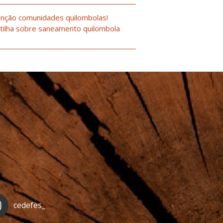
nção comunidades quilombolas!
tilha sobre saneamento quilombola
cedefes_