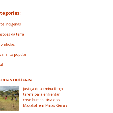
tegorias:
os indígenas
stões da terra
lombolas
imento popular
al
timas notícias:
Justiça determina força-
tarefa para enfrentar
crise humanitária dos
Maxakali em Minas Gerais