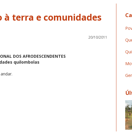
o à terra e comunidades
Ca
Pov
20/10/2011
Que
Qui
CIONAL DOS AFRODESCENDENTES
idades quilombolas
Mov
 andar.
Ger
Úl