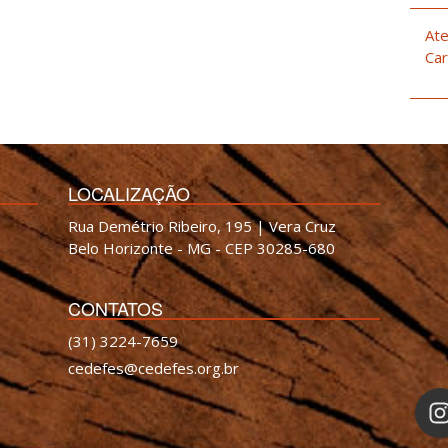
Ate
Car
LOCALIZAÇÃO
Rua Demétrio Ribeiro, 195 | Vera Cruz
Belo Horizonte - MG - CEP 30285-680
CONTATOS
(31) 3224-7659
cedefes@cedefes.org.br