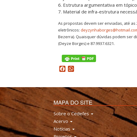
6. Estrutura argumentativa em tópico
7. Material de infra-estrutura necessá
As propostas devem ser enviadas, até as 
eletrônicos:
deyzynhaborges@hotmail.co
Bezerra). Quaisquer dúvidas podem ser di
(Deyze Borges) e 87.9937.6321.
Facebook
WhatsApp
MAPA DO SITE
Sobre o Cedefes
Acervo
Notícias
Projetos