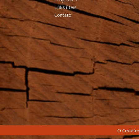
Links úteis
Contato
O Cedefes