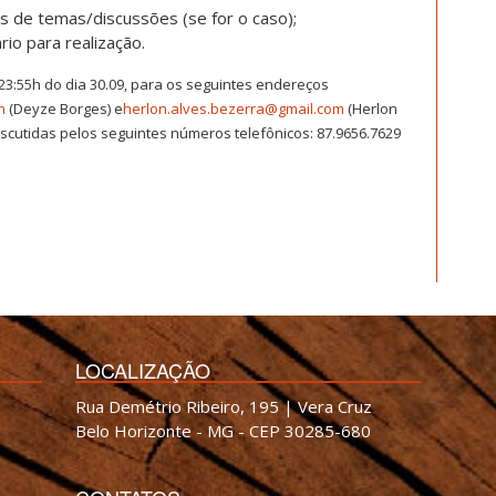
s de temas/discussões (se for o caso);
rio para realização.
23:55h do dia 30.09, para os seguintes endereços
m
(Deyze Borges) e
herlon.alves.bezerra@gmail.com
(Herlon
scutidas pelos seguintes números telefônicos: 87.9656.7629
LOCALIZAÇÃO
Rua Demétrio Ribeiro, 195 | Vera Cruz
Belo Horizonte - MG - CEP 30285-680