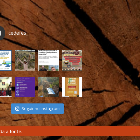
cedefes_
Seguir no Instagram
a a fonte.