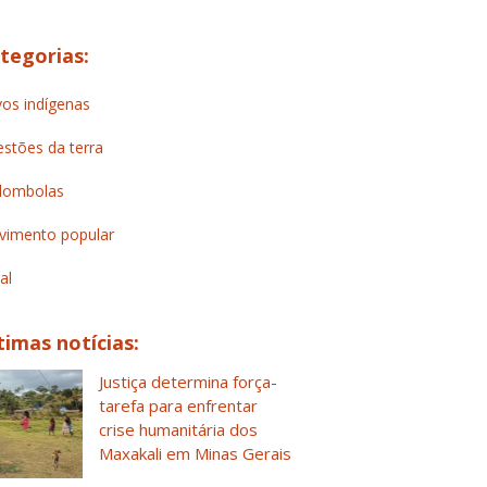
tegorias:
os indígenas
stões da terra
lombolas
imento popular
al
timas notícias:
Justiça determina força-
tarefa para enfrentar
crise humanitária dos
Maxakali em Minas Gerais