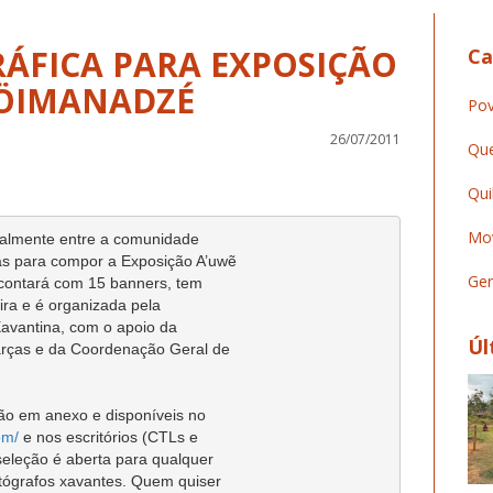
ÁFICA PARA EXPOSIÇÃO
Ca
HÖIMANADZÉ
Pov
26/07/2011
Que
Qui
Mov
ialmente entre a comunidade

as para compor a Exposição A’uwẽ

Ger
contará com 15 banners, tem

ra e é organizada pela

vantina, com o apoio da

Úl
rças e da Coordenação Geral de

ão em anexo e disponíveis no

om/
 e nos escritórios (CTLs e

seleção é aberta para qualquer

otógrafos xavantes. Quem quiser
