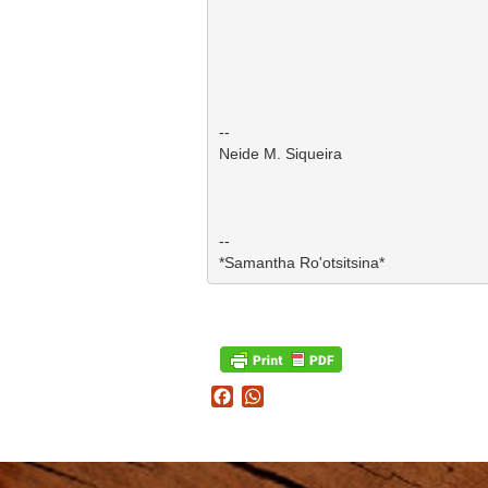
--

Neide M. Siqueira

-- 

Facebook
WhatsApp