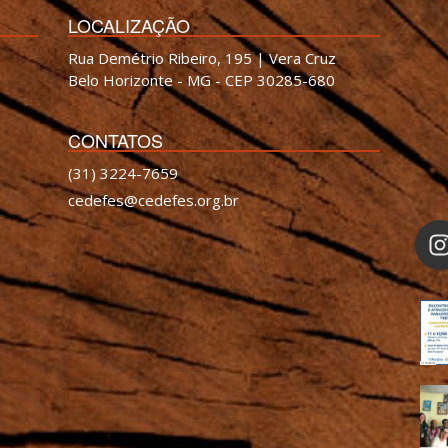
LOCALIZAÇÃO
Rua Demétrio Ribeiro, 195 | Vera Cruz
Belo Horizonte - MG - CEP 30285-680
CONTATOS
(31) 3224-7659
cedefes@cedefes.org.br