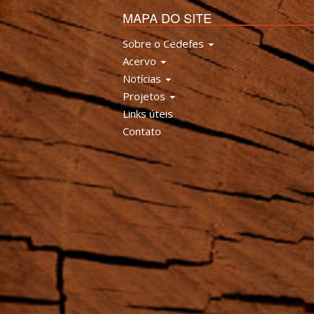
MAPA DO SITE
Sobre o Cedefes
Acervo
Notícias
Projetos
Links úteis
Contato