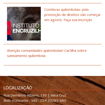
Comitivas quilombolas: pela
promoção de direitos vão começar
em agosto. Faça sua inscrição
Atenção comunidades quilombolas! Cartilha sobre
saneamento quilombola
LOCALIZAÇÃO
Rua Demétrio Ribeiro, 195 | Vera Cruz
Belo Horizonte - MG - CEP 30285-680