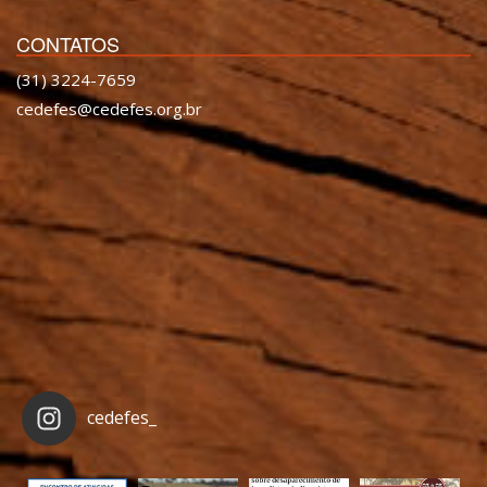
CONTATOS
(31) 3224-7659
cedefes@cedefes.org.br
cedefes_