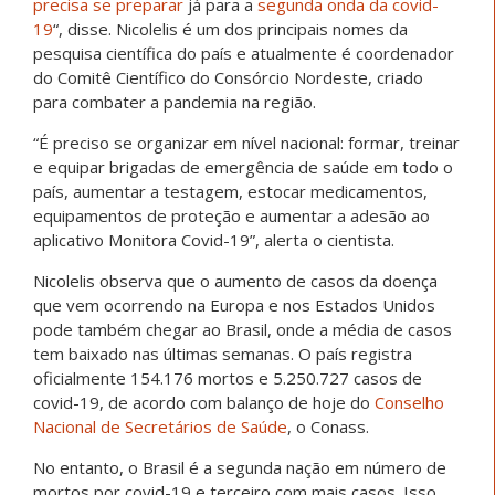
precisa se preparar
já para a
segunda onda da covid-
19
“, disse. Nicolelis é um dos principais nomes da
pesquisa científica do país e atualmente é coordenador
do Comitê Científico do Consórcio Nordeste, criado
para combater a pandemia na região.
“É preciso se organizar em nível nacional: formar, treinar
e equipar brigadas de emergência de saúde em todo o
país, aumentar a testagem, estocar medicamentos,
equipamentos de proteção e aumentar a adesão ao
aplicativo Monitora Covid-19”, alerta o cientista.
Nicolelis observa que o aumento de casos da doença
que vem ocorrendo na Europa e nos Estados Unidos
pode também chegar ao Brasil, onde a média de casos
tem baixado nas últimas semanas. O país registra
oficialmente 154.176 mortos e 5.250.727 casos de
covid-19, de acordo com balanço de hoje do
Conselho
Nacional de Secretários de Saúde
, o Conass.
No entanto, o Brasil é a segunda nação em número de
mortos por covid-19 e terceiro com mais casos. Isso,