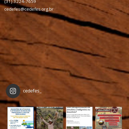
(31) 3224-7659
cedefes@cedefes.org.br
cedefes_