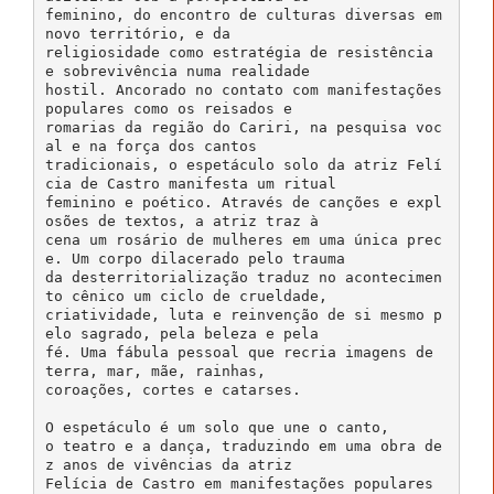
feminino, do encontro de culturas diversas em
novo território, e da
religiosidade como estratégia de resistência
e sobrevivência numa realidade
hostil. Ancorado no contato com manifestações
populares como os reisados e
romarias da região do Cariri, na pesquisa voc
al e na força dos cantos
tradicionais, o espetáculo solo da atriz Felí
cia de Castro manifesta um ritual
feminino e poético. Através de canções e expl
osões de textos, a atriz traz à
cena um rosário de mulheres em uma única prec
e. Um corpo dilacerado pelo trauma
da desterritorialização traduz no acontecimen
to cênico um ciclo de crueldade,
criatividade, luta e reinvenção de si mesmo p
elo sagrado, pela beleza e pela
fé. Uma fábula pessoal que recria imagens de
terra, mar, mãe, rainhas,
coroações, cortes e catarses.
O espetáculo é um solo que une o canto,
o teatro e a dança, traduzindo em uma obra de
z anos de vivências da atriz
Felícia de Castro em manifestações populares