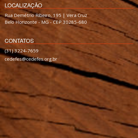
LOCALIZAÇÃO
Rua Demétrio Ribeiro, 195 | Vera Cruz
Belo Horizonte - MG - CEP 30285-680
CONTATOS
(31) 3224-7659
cedefes@cedefes.org.br