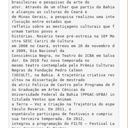
brasileiras e pesquisas da arte do
ator. Através de um olhar que partiu da Bahia
e alcançou as culturas do Ceará e
de Minas Gerais, a pesquisa realizou uma inte
rlocução entre estados que
refletiu sobre as mestiçagens culturais que f
ormam tantos povos e
histórias. Rosário teve pré-estreia na 10ª Mo
stra SESC Cariri de Cultura
em 2008 no Ceará, estreou em 20 de novembro d
e 2009, Dia Nacional da
Consciência Negra, no Teatro do ICBA em Salva
dor. Em 2010 fez nova temporada no
mesmo teatro contemplada pelo Prêmio Culturas
Negras da Fundação Pedro Calmon
(SECULT), na Bahia. A trajetória criativa res
ultou na dissertação de mestrado
da atriz Felícia de Castro pelo Programa de P
ós Graduação em Artes Cênicas da
Universidade Federal da Bahia (PPGAC-UFBA) in
titulada Ventos que Animam
a Terra – Voz e Criação na Trajetória do espe
táculo Rosário. Em 2011, o
espetáculo participou de festivais e cumpriu
sua terceira temporada. Em 2012,
integrou a programação do FILTE – Festival La