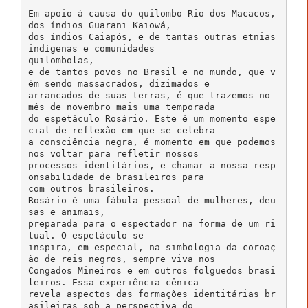
Em apoio à causa do quilombo Rio dos Macacos,
dos índios Guarani Kaiowá,
dos índios Caiapós, e de tantas outras etnias
indígenas e comunidades
quilombolas,
e de tantos povos no Brasil e no mundo, que v
êm sendo massacrados, dizimados e
arrancados de suas terras, é que trazemos no
mês de novembro mais uma temporada
do espetáculo Rosário. Este é um momento espe
cial de reflexão em que se celebra
a consciência negra, é momento em que podemos
nos voltar para refletir nossos
processos identitários, e chamar a nossa resp
onsabilidade de brasileiros para
com outros brasileiros.
Rosário é uma fábula pessoal de mulheres, deu
sas e animais,
preparada para o espectador na forma de um ri
tual. O espetáculo se
inspira, em especial, na simbologia da coroaç
ão de reis negros, sempre viva nos
Congados Mineiros e em outros folguedos brasi
leiros. Essa experiência cênica
revela aspectos das formações identitárias br
asileiras sob a perspectiva do