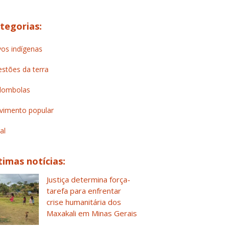
tegorias:
os indígenas
stões da terra
lombolas
imento popular
al
timas notícias:
Justiça determina força-
tarefa para enfrentar
crise humanitária dos
Maxakali em Minas Gerais