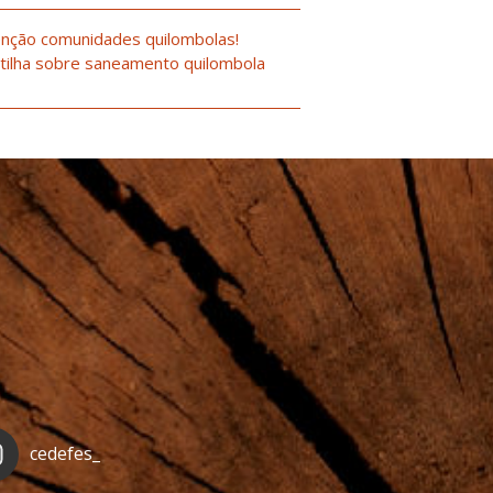
nção comunidades quilombolas!
tilha sobre saneamento quilombola
cedefes_