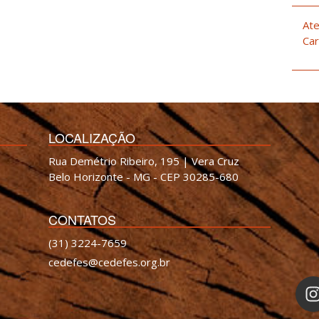
Ate
Car
LOCALIZAÇÃO
Rua Demétrio Ribeiro, 195 | Vera Cruz
Belo Horizonte - MG - CEP 30285-680
CONTATOS
(31) 3224-7659
cedefes@cedefes.org.br