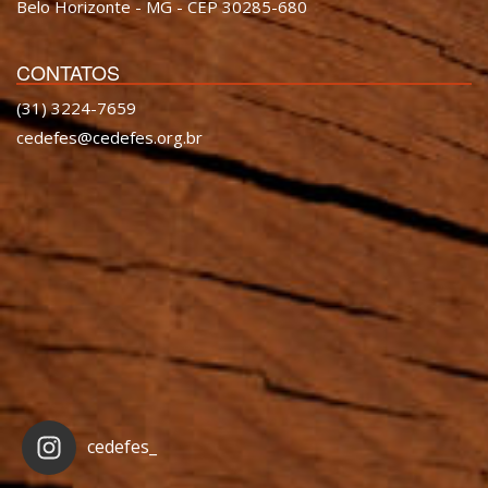
Belo Horizonte - MG - CEP 30285-680
CONTATOS
(31) 3224-7659
cedefes@cedefes.org.br
cedefes_