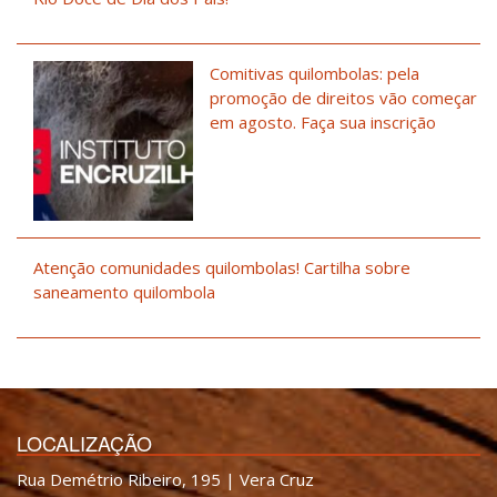
Comitivas quilombolas: pela
promoção de direitos vão começar
em agosto. Faça sua inscrição
Atenção comunidades quilombolas! Cartilha sobre
saneamento quilombola
LOCALIZAÇÃO
Rua Demétrio Ribeiro, 195 | Vera Cruz