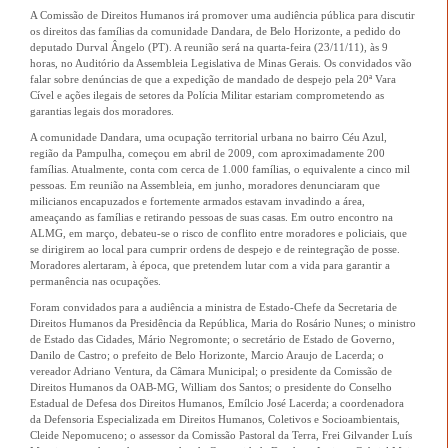
A Comissão de Direitos Humanos irá promover uma audiência pública para discutir
os direitos das famílias da comunidade Dandara, de Belo Horizonte, a pedido do
deputado Durval Ângelo (PT). A reunião será na quarta-feira (23/11/11), às 9
horas, no Auditório da Assembleia Legislativa de Minas Gerais. Os convidados vão
falar sobre denúncias de que a expedição de mandado de despejo pela 20ª Vara
Cível e ações ilegais de setores da Polícia Militar estariam comprometendo as
garantias legais dos moradores.
A comunidade Dandara, uma ocupação territorial urbana no bairro Céu Azul,
região da Pampulha, começou em abril de 2009, com aproximadamente 200
famílias. Atualmente, conta com cerca de 1.000 famílias, o equivalente a cinco mil
pessoas. Em reunião na Assembleia, em junho, moradores denunciaram que
milicianos encapuzados e fortemente armados estavam invadindo a área,
ameaçando as famílias e retirando pessoas de suas casas. Em outro encontro na
ALMG, em março, debateu-se o risco de conflito entre moradores e policiais, que
se dirigirem ao local para cumprir ordens de despejo e de reintegração de posse.
Moradores alertaram, à época, que pretendem lutar com a vida para garantir a
permanência nas ocupações.
Foram convidados para a audiência a ministra de Estado-Chefe da Secretaria de
Direitos Humanos da Presidência da República, Maria do Rosário Nunes; o ministro
de Estado das Cidades, Mário Negromonte; o secretário de Estado de Governo,
Danilo de Castro; o prefeito de Belo Horizonte, Marcio Araujo de Lacerda; o
vereador Adriano Ventura, da Câmara Municipal; o presidente da Comissão de
Direitos Humanos da OAB-MG, William dos Santos; o presidente do Conselho
Estadual de Defesa dos Direitos Humanos, Emílcio José Lacerda; a coordenadora
da Defensoria Especializada em Direitos Humanos, Coletivos e Socioambientais,
Cleide Nepomuceno; o assessor da Comissão Pastoral da Terra, Frei Gilvander Luís