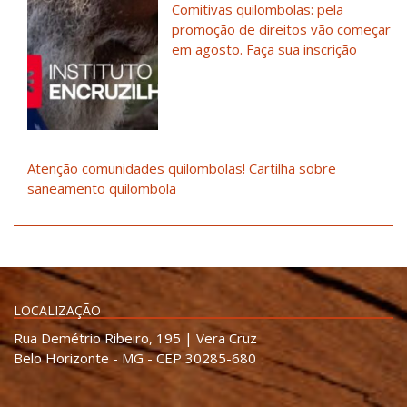
Comitivas quilombolas: pela
promoção de direitos vão começar
em agosto. Faça sua inscrição
Atenção comunidades quilombolas! Cartilha sobre
saneamento quilombola
LOCALIZAÇÃO
Rua Demétrio Ribeiro, 195 | Vera Cruz
Belo Horizonte - MG - CEP 30285-680