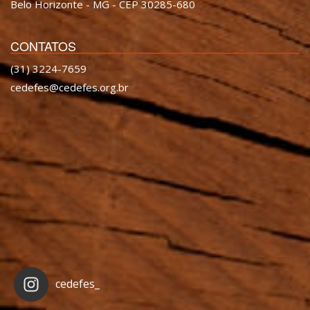
Belo Horizonte - MG - CEP 30285-680
CONTATOS
(31) 3224-7659
cedefes@cedefes.org.br
cedefes_