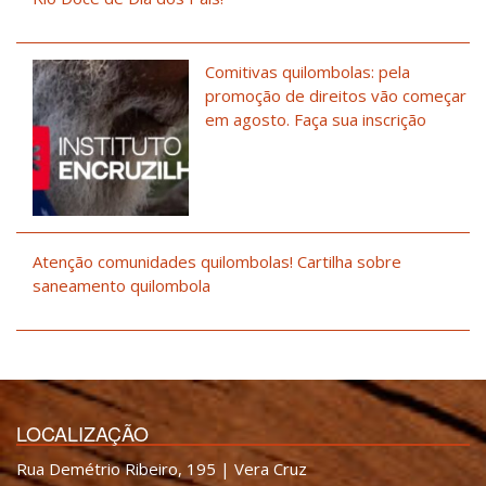
Comitivas quilombolas: pela
promoção de direitos vão começar
em agosto. Faça sua inscrição
Atenção comunidades quilombolas! Cartilha sobre
saneamento quilombola
LOCALIZAÇÃO
Rua Demétrio Ribeiro, 195 | Vera Cruz