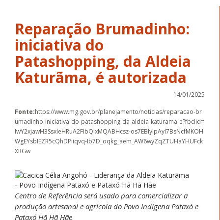
Reparação Brumadinho:
iniciativa do
Patashopping, da Aldeia
Katurãma, é autorizada
14/01/2025
Fonte:
https://www.mg.gov.br/planejamento/noticias/reparacao-br
umadinho-iniciativa-do-patashopping-da-aldeia-katurama-e?fbclid=
IwY2xjawH3SsxleHRuA2FlbQIxMQABHcsz-os7EBlyIpAyI7BsNcfMKOH
WgEYsbIEZR5cQhDPiiqvq-Ib7D_oqkg_aem_AW6wyZqZTUHaYHUFck
XRGw
Centro de Referência será usado para comercializar a
produção artesanal e agrícola do Povo Indígena Pataxó e
Pataxó Hã Hã Hãe