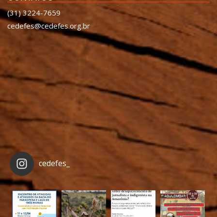
(31) 3224-7659
cedefes@cedefes.org.br
cedefes_