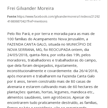
Frei Gilvander Moreira
Fonte:
https://www.facebook.com/gilvandermoreira1/videos/21292
41680687042/?fref=mentions
Pelo Rio Pará, e por terra e moradia para as mais de
100 famílias do Acampamento Nova Jerusalém, a
FAZENDA CANTA GALO, situada no MUNICÍPIO DE
NOVA SERRANA, MG, foi REOCUPADA ontem, dia
24/05/2018, quinta-feira, por volta das 19h, pelos
moradores, trabalhadores e trabalhadoras do campo,
que dela foram despejados, injustamente,
inconstitucionalmente e covardemente. dia 26/4/2018,
após morarem e trabalharem na Fazenda Canta Galo
por 6 anos, terem construído mais de 80 casas de
alvenaria e estarem cultivando mais de 60 hectares de
plantações: quintais, hortas, legumes, mandioca etc.,
alimentos saudáveis, sem agrotóxicos. Apesar de
encontrarem tudo praticamente destruído, as famílias,
firmes na luta e resistência, vão se organizando