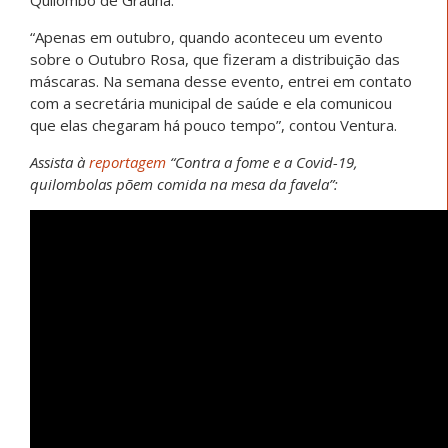
Quilombo de Graúna.
“Apenas em outubro, quando aconteceu um evento
sobre o Outubro Rosa, que fizeram a distribuição das
máscaras. Na semana desse evento, entrei em contato
com a secretária municipal de saúde e ela comunicou
que elas chegaram há pouco tempo”, contou Ventura.
Assista à
reportagem
“Contra a fome e a Covid-19,
quilombolas põem comida na mesa da favela”: