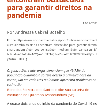
para garantir direitos na
pandemia
14/12/2021
Por Andressa Cabral Botelho
Fonte:
https://www.socioambiental.org/pt-br/noticias-socioambient
ais/quilombolas-ainda-encontram-obstaculos-para-garantir-direito
s-na-pandemia?utm_source=isa&utm_medium=&utm_campaign=&f
bclid=IwAR3nTx9ioNXQAo3d5F0NQ3vxZrxed7H27BFWfDUe9Bj2VzS
yawmYGTi1kRg
Organizações e lideranças denunciam que 49,75% da
população quilombola só teve acesso à primeira dose da
vacina; um em cada três quilombos apresenta problemas na
vacinação
Benedita Ferreira dos Santos exibe sua carteira de
vacinação no Quilombo Ivaporunduva (SP)
A quase dois anos do início da pandemia de Covid-19 no