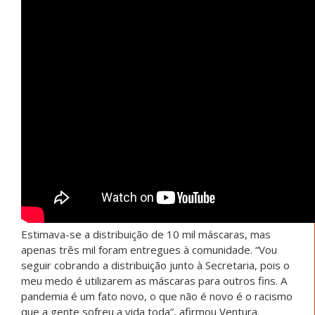
Estimava-se a distribuição de 10 mil máscaras, mas
apenas três mil foram entregues à comunidade. “Vou
seguir cobrando a distribuição junto à Secretaria, pois o
meu medo é utilizarem as máscaras para outros fins. A
pandemia é um fato novo, o que não é novo é o racismo
que a gente sofreu a vida toda”, afirmou Ventura.