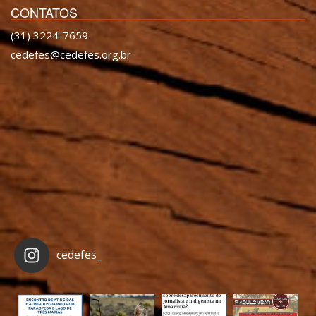
CONTATOS
(31) 3224-7659
cedefes@cedefes.org.br
cedefes_