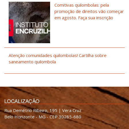
Comitivas quilombolas: pela
promoção de direitos vão começar
em agosto. Faça sua inscrição
Atenção comunidades quilombolas! Cartilha sobre
saneamento quilombola
LOCALIZAÇÃO
Rua Demétrio Ribeiro, 195 | Vera Cruz
Belo Horizonte - MG - CEP 30285-680