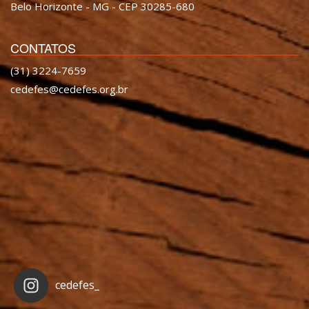
Belo Horizonte - MG - CEP 30285-680
CONTATOS
(31) 3224-7659
cedefes@cedefes.org.br
cedefes_