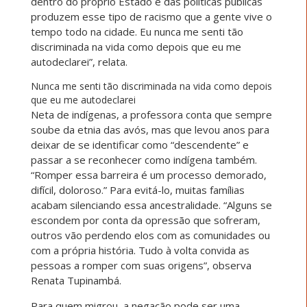
dentro do próprio Estado e das políticas públicas
produzem esse tipo de racismo que a gente vive o
tempo todo na cidade. Eu nunca me senti tão
discriminada na vida como depois que eu me
autodeclarei”, relata.
Nunca me senti tão discriminada na vida como depois
que eu me autodeclarei
Neta de indígenas, a professora conta que sempre
soube da etnia das avós, mas que levou anos para
deixar de se identificar como “descendente” e
passar a se reconhecer como indígena também.
“Romper essa barreira é um processo demorado,
difícil, doloroso.” Para evitá-lo, muitas famílias
acabam silenciando essa ancestralidade. “Alguns se
escondem por conta da opressão que sofreram,
outros vão perdendo elos com as comunidades ou
com a própria história. Tudo à volta convida as
pessoas a romper com suas origens”, observa
Renata Tupinambá.
Para quem migrou, a negação pode ser uma