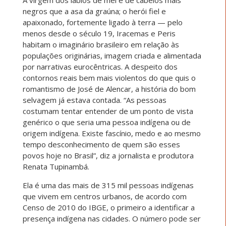
A virgem dos lábios de mel e de cabelos mais
negros que a asa da graúna; o herói fiel e
apaixonado, fortemente ligado à terra — pelo
menos desde o século 19, Iracemas e Peris
habitam o imaginário brasileiro em relação às
populações originárias, imagem criada e alimentada
por narrativas eurocêntricas. A despeito dos
contornos reais bem mais violentos do que quis o
romantismo de José de Alencar, a história do bom
selvagem já estava contada. “As pessoas
costumam tentar entender de um ponto de vista
genérico o que seria uma pessoa indígena ou de
origem indígena. Existe fascínio, medo e ao mesmo
tempo desconhecimento de quem são esses
povos hoje no Brasil”, diz a jornalista e produtora
Renata Tupinambá.
Ela é uma das mais de 315 mil pessoas indígenas
que vivem em centros urbanos, de acordo com
Censo de 2010 do IBGE, o primeiro a identificar a
presença indígena nas cidades. O número pode ser