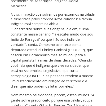
presidente da Associação Indígena Aldeia
Maracanã.
A discriminação que sofremos por estarmos na cidade
é alimentada pelos próprios livros didáticos: a família
indígena está sempre na aldeia
O descrédito sobre suas origens, ela diz, é uma
constante nesse cenário. “Já escutei muito que sou
‘índia do Paraguai’ ou que ‘não sou índia de
verdade’”, conta. O mesmo acontece com a
deputada estadual Chirley Pankará (PSOL-SP), que
nasceu em Pernambuco mas se mudou para a
capital paulista há mais de duas décadas. “Quando
você fala que é indígena que vive na cidade, que
está na Assembleia Legislativa, que cursa
antropologia na USP, as pessoas tendem a marcar
um distanciamento em relação ao território e a
dizer que não podemos lutar por eles.”
Nem mesmo os aldeados, porém, estão imunes. “A
gente sofre preconceito porque usa celular, roupa,
notebook”, conta Gilberto Benites Tupã Karaí, que