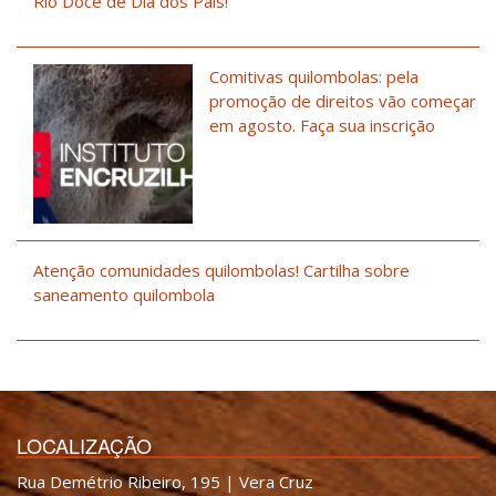
Rio Doce de Dia dos Pais!
Comitivas quilombolas: pela
promoção de direitos vão começar
em agosto. Faça sua inscrição
Atenção comunidades quilombolas! Cartilha sobre
saneamento quilombola
LOCALIZAÇÃO
Rua Demétrio Ribeiro, 195 | Vera Cruz