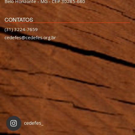
Belo Horizonte - MG - CEP 30285-680
CONTATOS
(31) 3224-7659
cedefes@cedefes.org.br
cedefes_