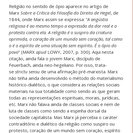
Religião no sentido de ópio aparece no artigo de
Marx
Sobre a Crítica da Filosofia do Direito de Hegel
, de
1844, onde Marx assim se expressa: “
A angústia
religiosa é ao mesmo tempo a expressão da dor real e o
protesto contra ela. A religião é o suspiro da criatura
oprimida, o coração de um mundo sem coração, tal como
o é o espírito de uma situação sem espírito. É o ópio do
povo
” (MARX
apud
LOWY, 2007, p. 300). Aqui nesta
citação, ainda fala o jovem Marx, discípulo de
Feuerbach, ainda neo-hegeliano. Por isso, trata-
se
strictu sensu
de uma afirmação pré-marxista. Marx
não tinha ainda desenvolvido o método do materialismo
histórico-dialético, o que considera as relações sociais
materiais na sua totalidade como sendo as que geram
todas as representações espirituais, morais, jurídicas,
etc. Marx não falava ainda de classes sociais e nem de
luta de classes como sendo a espinha dorsal da
sociedade capitalista. Mas Marx já percebia o caráter
contraditório e dialético da religião como suspiro ou
protesto, coração de um mundo sem coração, espírito