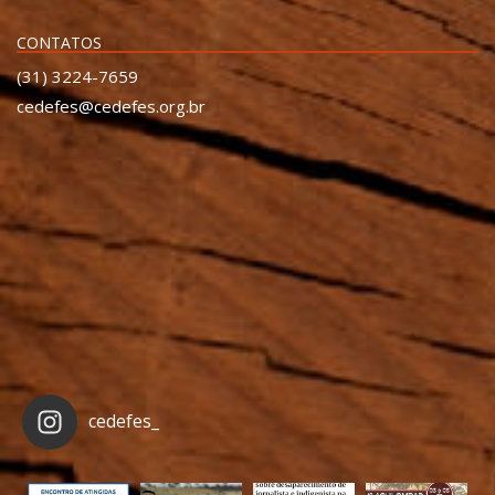
CONTATOS
(31) 3224-7659
cedefes@cedefes.org.br
cedefes_