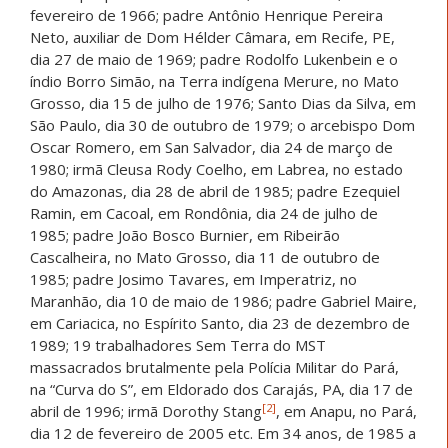
fevereiro de 1966; padre Antônio Henrique Pereira
Neto, auxiliar de Dom Hélder Câmara, em Recife, PE,
dia 27 de maio de 1969; padre Rodolfo Lukenbein e o
índio Borro Simão, na Terra indígena Merure, no Mato
Grosso, dia 15 de julho de 1976; Santo Dias da Silva, em
São Paulo, dia 30 de outubro de 1979; o arcebispo Dom
Oscar Romero, em San Salvador, dia 24 de março de
1980; irmã Cleusa Rody Coelho, em Labrea, no estado
do Amazonas, dia 28 de abril de 1985; padre Ezequiel
Ramin, em Cacoal, em Rondônia, dia 24 de julho de
1985; padre João Bosco Burnier, em Ribeirão
Cascalheira, no Mato Grosso, dia 11 de outubro de
1985; padre Josimo Tavares, em Imperatriz, no
Maranhão, dia 10 de maio de 1986; padre Gabriel Maire,
em Cariacica, no Espírito Santo, dia 23 de dezembro de
1989; 19 trabalhadores Sem Terra do MST
massacrados brutalmente pela Polícia Militar do Pará,
na “Curva do S”, em Eldorado dos Carajás, PA, dia 17 de
[2]
abril de 1996; irmã Dorothy Stang
, em Anapu, no Pará,
dia 12 de fevereiro de 2005 etc. Em 34 anos, de 1985 a