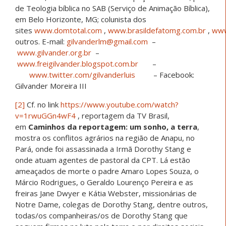
de Teologia bíblica no SAB (Serviço de Animação Bíblica),
em Belo Horizonte, MG; colunista dos
sites
www.domtotal.com
,
www.brasildefatomg.com.br
,
www
outros. E-mail:
gilvanderlm@gmail.com
–
www.gilvander.org.br
–
www.freigilvander.blogspot.com.br
–
www.twitter.com/gilvanderluis
– Facebook:
Gilvander Moreira III
[2]
Cf. no link
https://www.youtube.com/watch?
v=1rwuGGn4wF4
, reportagem da TV Brasil,
em
Caminhos da reportagem: um sonho, a terra
,
mostra os conflitos agrários na região de Anapu, no
Pará, onde foi assassinada a Irmã Dorothy Stang e
onde atuam agentes de pastoral da CPT. Lá estão
ameaçados de morte o padre Amaro Lopes Souza, o
Márcio Rodrigues, o Geraldo Lourenço Pereira e as
freiras Jane Dwyer e Kátia Webster, missionárias de
Notre Dame, colegas de Dorothy Stang, dentre outros,
todas/os companheiras/os de Dorothy Stang que