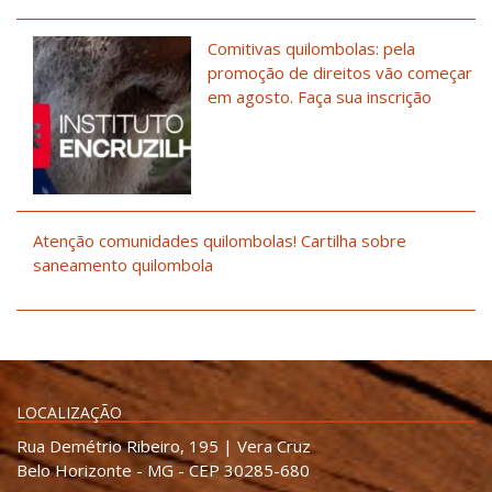
Comitivas quilombolas: pela
promoção de direitos vão começar
em agosto. Faça sua inscrição
Atenção comunidades quilombolas! Cartilha sobre
saneamento quilombola
LOCALIZAÇÃO
Rua Demétrio Ribeiro, 195 | Vera Cruz
Belo Horizonte - MG - CEP 30285-680