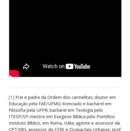
[1]
Frei e padre da Ordem dos carmelitas; doutor em
Educação pela FAE/UFMG; licenciado e bacharel em
Filosofia pela UFPR; bacharel em Teologia pelo
ITESP/SP; mestre em Exegese Bíblica pelo Pontifício
Instituto Bíblico, em Roma, Itália; agente e assessor da
CPT/MG, assessor do CEBI e Ocupações Urbanas; prof.