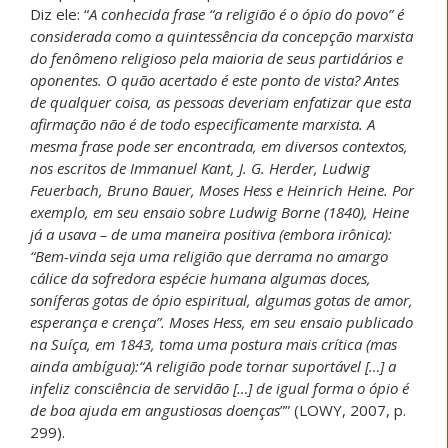
Diz ele: “
A conhecida frase “a religião é o ópio do povo” é
considerada como a quintessência da concepção marxista
do fenômeno religioso pela maioria de seus partidários e
oponentes. O quão acertado é este ponto de vista? Antes
de qualquer coisa, as pessoas deveriam enfatizar que esta
afirmação não é de todo especificamente marxista. A
mesma frase pode ser encontrada, em diversos contextos,
nos escritos de Immanuel Kant, J. G. Herder, Ludwig
Feuerbach, Bruno Bauer, Moses Hess e Heinrich Heine. Por
exemplo, em seu ensaio sobre Ludwig Borne (1840), Heine
já a usava
–
de uma maneira positiva (embora irônica):
“Bem-vinda seja uma religião que derrama no amargo
cálice da sofredora espécie humana algumas doces,
soníferas gotas de ópio espiritual, algumas gotas de amor,
esperança e crença”. Moses Hess, em seu ensaio publicado
na Suíça, em 1843, toma uma postura mais crítica (mas
ainda ambígua):
“
A religião pode tornar suportável […] a
infeliz consciência de servidão […] de igual forma o ópio é
de boa ajuda em angustiosas doenças
”” (LOWY, 2007, p.
299).