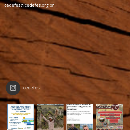
cedefes@cedefes.org.br
cedefes_