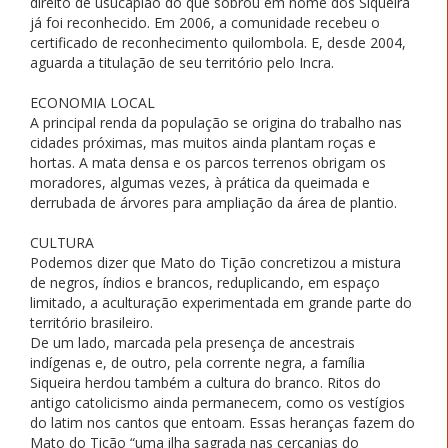
direito de usucapião do que sobrou em nome dos Siqueira
já foi reconhecido. Em 2006, a comunidade recebeu o
certificado de reconhecimento quilombola. E, desde 2004,
aguarda a titulação de seu território pelo Incra.
ECONOMIA LOCAL
A principal renda da população se origina do trabalho nas
cidades próximas, mas muitos ainda plantam roças e
hortas. A mata densa e os parcos terrenos obrigam os
moradores, algumas vezes, à prática da queimada e
derrubada de árvores para ampliação da área de plantio.
CULTURA
Podemos dizer que Mato do Tição concretizou a mistura
de negros, índios e brancos, reduplicando, em espaço
limitado, a aculturação experimentada em grande parte do
território brasileiro.
De um lado, marcada pela presença de ancestrais
indígenas e, de outro, pela corrente negra, a família
Siqueira herdou também a cultura do branco. Ritos do
antigo catolicismo ainda permanecem, como os vestígios
do latim nos cantos que entoam. Essas heranças fazem do
Mato do Tição “uma ilha sagrada nas cercanias do