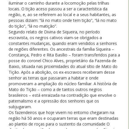
iluminar o caminho durante a locomoção pelas trilhas
locais. O tição aceso passou a ser a característica da
região, e, ao se referirem ao local e a seus habitantes, as
pessoas diziam: “lá no mato onde tem tição”, “lá no mato
do tição”, “lá no matição”.
Segundo relato de Divina de Siqueira, no período
escravista, os negros cativos viam-se obrigados a
constantes mudanças, quando eram vendidos a senhores
de regiões diferentes. Os ancestrais da família Siqueira –
Constança, Pedro e Rita Basílio – foram transferidos para a
posse do coronel Chico Alves, proprietário da Fazenda de
Baixo, situada nas proximidades do atual sítio de Mato do
Tição. Após a abolição, os ex-escravos receberam desse
senhor as terras que passaram a habitar e onde
promoveram a ampliação do núcleo familiar. A história de
Mato do Tição – como a de tantos outros negros
brasileiros – está enraizada na contradição que envolve o
paternalismo e a opressão dos senhores que os
subjugaram.
Os fazendeiros que hoje vivem no entorno chegaram na
região há 50 anos e ocuparam terras que eram destinadas
ao plantio de roças para o sustento da comunidade O