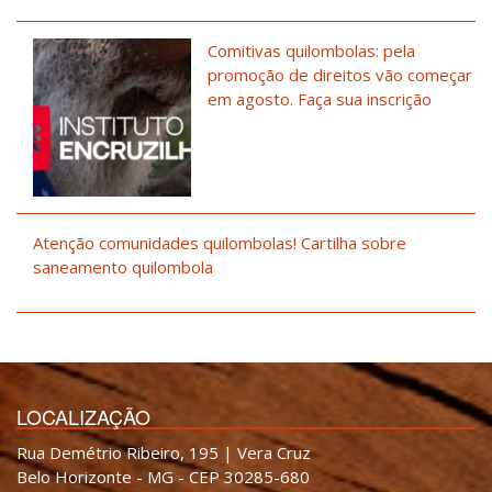
Comitivas quilombolas: pela
promoção de direitos vão começar
em agosto. Faça sua inscrição
Atenção comunidades quilombolas! Cartilha sobre
saneamento quilombola
LOCALIZAÇÃO
Rua Demétrio Ribeiro, 195 | Vera Cruz
Belo Horizonte - MG - CEP 30285-680