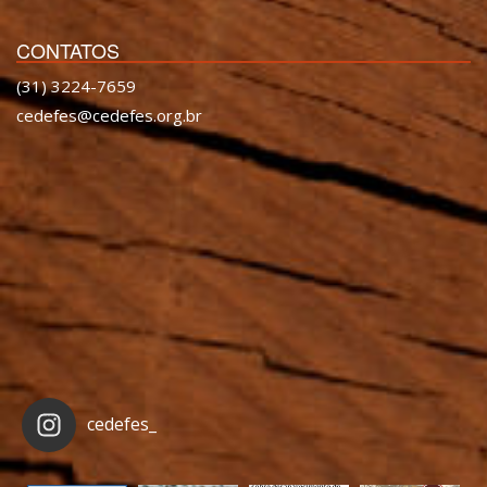
CONTATOS
(31) 3224-7659
cedefes@cedefes.org.br
cedefes_