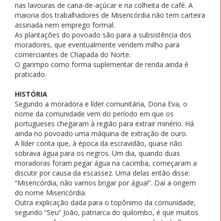
nas lavouras de cana-de-açúcar e na colheita de café. A
maioria dos trabalhadores de Misericórdia não tem carteira
assinada nem emprego formal.
As plantações do povoado são para a subsistência dos
moradores, que eventualmente vendem milho para
comerciantes de Chapada do Norte.
O garimpo como forma suplementar de renda ainda é
praticado.
HISTÓRIA
Segundo a moradora e líder comunitária, Dona Eva, o
nome da comunidade vem do período em que os
portugueses chegaram à região para extrair minério. Há
ainda no povoado uma máquina de extração de ouro.
A líder conta que, à época da escravidão, quase não
sobrava água para os negros. Um dia, quando duas
moradoras foram pegar água na cacimba, começaram a
discutir por causa da escassez. Uma delas então disse:
“Misericórdia, não vamos brigar por água!”. Daí a origem
do nome Misericórdia.
Outra explicação dada para o topônimo da comunidade,
segundo “Seu” João, patriarca do quilombo, é que muitos