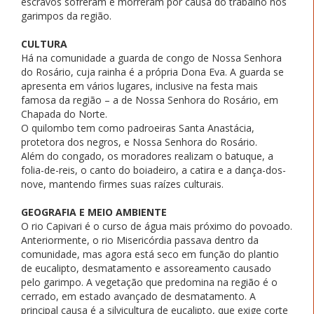
escravos sofreram e morreram por causa do trabalho nos
garimpos da região.
CULTURA
Há na comunidade a guarda de congo de Nossa Senhora
do Rosário, cuja rainha é a própria Dona Eva. A guarda se
apresenta em vários lugares, inclusive na festa mais
famosa da região – a de Nossa Senhora do Rosário, em
Chapada do Norte.
O quilombo tem como padroeiras Santa Anastácia,
protetora dos negros, e Nossa Senhora do Rosário.
Além do congado, os moradores realizam o batuque, a
folia-de-reis, o canto do boiadeiro, a catira e a dança-dos-
nove, mantendo firmes suas raízes culturais.
GEOGRAFIA E MEIO AMBIENTE
O rio Capivari é o curso de água mais próximo do povoado.
Anteriormente, o rio Misericórdia passava dentro da
comunidade, mas agora está seco em função do plantio
de eucalipto, desmatamento e assoreamento causado
pelo garimpo. A vegetação que predomina na região é o
cerrado, em estado avançado de desmatamento. A
principal causa é a silvicultura de eucalipto, que exige corte