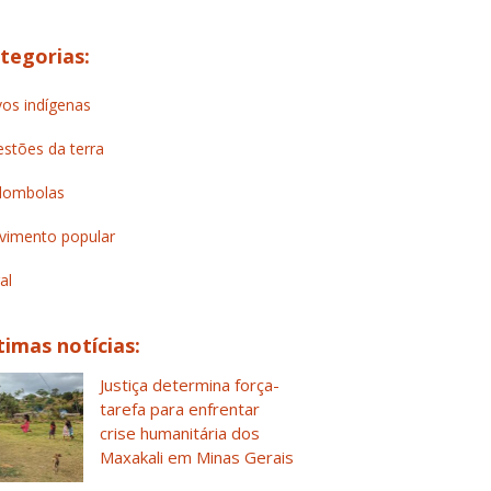
tegorias:
os indígenas
stões da terra
lombolas
imento popular
al
timas notícias:
Justiça determina força-
tarefa para enfrentar
crise humanitária dos
Maxakali em Minas Gerais