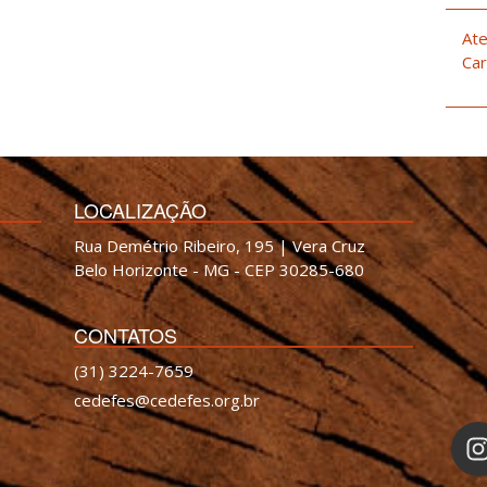
Ate
Car
LOCALIZAÇÃO
Rua Demétrio Ribeiro, 195 | Vera Cruz
Belo Horizonte - MG - CEP 30285-680
CONTATOS
(31) 3224-7659
cedefes@cedefes.org.br