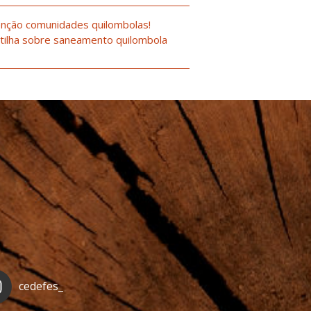
nção comunidades quilombolas!
tilha sobre saneamento quilombola
cedefes_