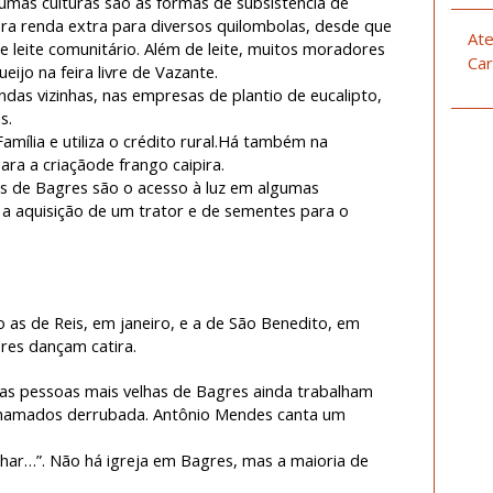
gumas culturas são as formas de subsistência de
era renda extra para diversos quilombolas, desde que
Ate
 leite comunitário. Além de leite, muitos moradores
Car
eijo na feira livre de Vazante.
as vizinhas, nas empresas de plantio de eucalipto,
s.
Família e utiliza o crédito rural.Há também na
a a criaçãode frango caipira.
s de Bagres são o acesso à luz em algumas
 a aquisição de um trator e de sementes para o
o as de Reis, em janeiro, e a de São Benedito, em
res dançam catira.
s pessoas mais velhas de Bagres ainda trabalham
chamados derrubada. Antônio Mendes canta um
lhar…”. Não há igreja em Bagres, mas a maioria de