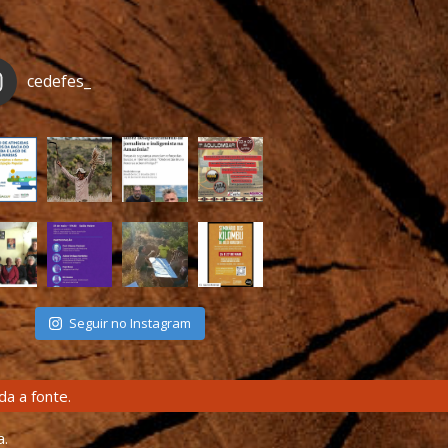
cedefes_
Seguir no Instagram
a a fonte.
a.