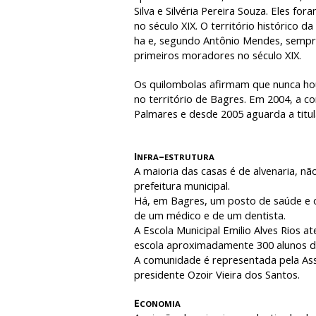
Silva e Silvéria Pereira Souza. Eles f
no século XIX. O território históric
ha e, segundo Antônio Mendes, sempr
primeiros moradores no século XIX.
Os quilombolas afirmam que nunca hou
no território de Bagres. Em 2004, a c
Palmares e desde 2005 aguarda a titul
I
–
NFRA
ESTRUTURA
A maioria das casas é de alvenaria, nã
prefeitura municipal.
Há, em Bagres, um posto de saúde e o
de um médico e de um dentista.
A Escola Municipal Emilio Alves Rios at
escola aproximadamente 300 alunos de
A comunidade é representada pela A
presidente Ozoir Vieira dos Santos.
E
CONOMIA