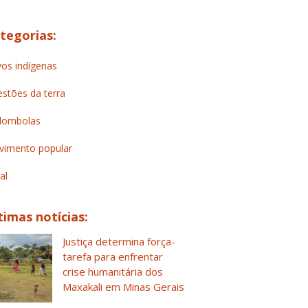
tegorias:
os indígenas
stões da terra
lombolas
imento popular
al
timas notícias:
Justiça determina força-
tarefa para enfrentar
crise humanitária dos
Maxakali em Minas Gerais