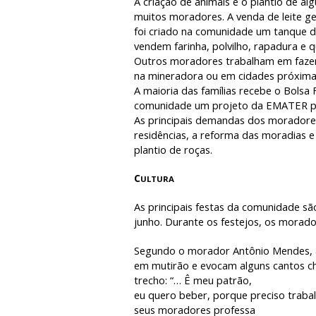
A criação de animais e o plantio de al
muitos moradores. A venda de leite g
foi criado na comunidade um tanque de
vendem farinha, polvilho, rapadura e qu
Outros moradores trabalham em fazend
na mineradora ou em cidades próxima
A maioria das famílias recebe o Bolsa 
comunidade um projeto da EMATER par
As principais demandas dos moradore
residências, a reforma das moradias e
plantio de roças.
C
ULTURA
As principais festas da comunidade sã
junho. Durante os festejos, os morado
Segundo o morador Antônio Mendes, a
em mutirão e evocam alguns cantos 
trecho: “… Ê meu patrão,
eu quero beber, porque preciso traba
seus moradores professa