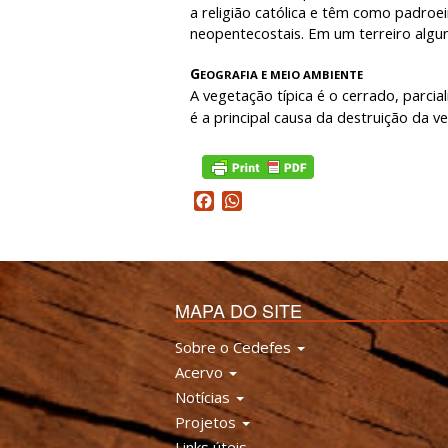
a religião católica e têm como padroe
neopentecostais. Em um terreiro algun
G
EOGRAFIA E MEIO AMBIENTE
A vegetação típica é o cerrado, parc
é a principal causa da destruição da v
Facebook
WhatsApp
MAPA DO SITE
Sobre o Cedefes
Acervo
Notícias
Projetos
Links úteis