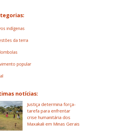
tegorias:
os indígenas
stões da terra
lombolas
imento popular
al
timas notícias:
Justiça determina força-
tarefa para enfrentar
crise humanitária dos
Maxakali em Minas Gerais