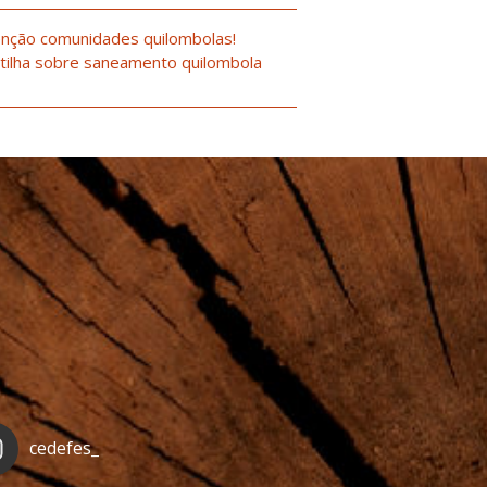
nção comunidades quilombolas!
tilha sobre saneamento quilombola
cedefes_