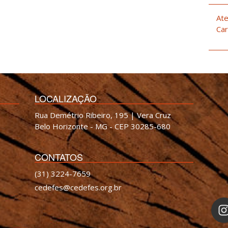
Ate
Car
LOCALIZAÇÃO
Rua Demétrio Ribeiro, 195 | Vera Cruz
Belo Horizonte - MG - CEP 30285-680
CONTATOS
(31) 3224-7659
cedefes@cedefes.org.br