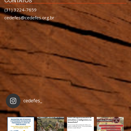
CONTATOS
(31) 3224-7659
cedefes@cedefes.org.br
cedefes_