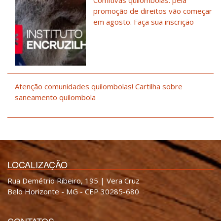
Comitivas quilombolas: pela
promoção de direitos vão começar
em agosto. Faça sua inscrição
Atenção comunidades quilombolas! Cartilha sobre
saneamento quilombola
LOCALIZAÇÃO
Rua Demétrio Ribeiro, 195 | Vera Cruz
Belo Horizonte - MG - CEP 30285-680