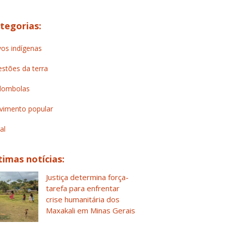
tegorias:
os indígenas
stões da terra
lombolas
imento popular
al
timas notícias:
Justiça determina força-
tarefa para enfrentar
crise humanitária dos
Maxakali em Minas Gerais