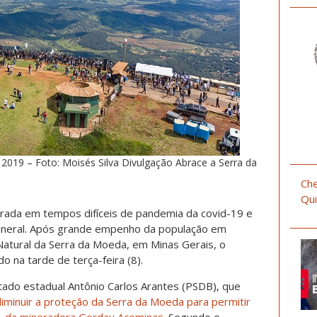
2019 – Foto: Moisés Silva Divulgação Abrace a Serra da
Che
Qui
ada em tempos difíceis de pandemia da covid-19 e
mineral. Após grande empenho da população em
atural da Serra da Moeda, em Minas Gerais, o
o na tarde de terça-feira (8).
tado estadual Antônio Carlos Arantes (PSDB), que
iminuir a proteção da Serra da Moeda para permitir
, da mineradora Gerdau Açominas
. Segundo o