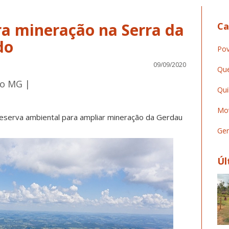
ra mineração na Serra da
Ca
do
Pov
09/09/2020
Que
to MG |
Qui
Mov
eserva ambiental para ampliar mineração da Gerdau
Ger
Úl