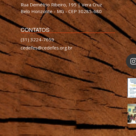
Rua Demétrio Ribeiro, 195 | Vera Cruz
Belo Horizonte - MG - CEP 30285-680
CONTATOS
(31) 3224-7659
cedefes@cedefes.org.br