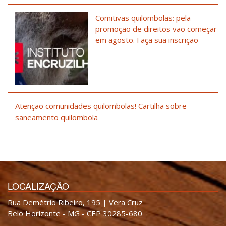
Comitivas quilombolas: pela
promoção de direitos vão começar
em agosto. Faça sua inscrição
Atenção comunidades quilombolas! Cartilha sobre
saneamento quilombola
LOCALIZAÇÃO
Rua Demétrio Ribeiro, 195 | Vera Cruz
Belo Horizonte - MG - CEP 30285-680