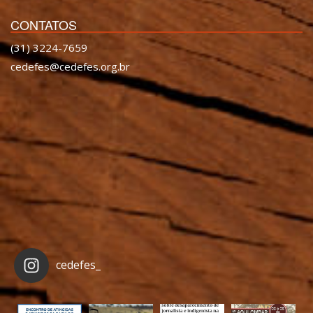
CONTATOS
(31) 3224-7659
cedefes@cedefes.org.br
cedefes_