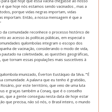
m para que hoje que essa vacina chegasse ao nosso
 é que hoje nós estamos sendo vacinados , mas a
 todos, porque vidas negras importam, vidas
das importam. Então, a nossa mensagem é que a
”
o da comunidade reconhece o processo histórico de
nto ao acesso às políticas públicas, em especial o
comunidades quilombolas integram o escopo dos
ampanha de vacinação, considerando o modo de vida,
a pautado na coletividade, as questões geográficas,
e, que tornam essas populações mais suscetíveis à
uilombola imunizado, Éverton Eustáquio da Silva
. “
É
a comunidade. A palavra que eu tenho é gratidão,
osário, por este território, que veio de uma luta
Deus e graças também a Conaq, que é o conselho
as, que a gente conseguiu nesta data de hoje estar
o que precisa, não só nós, o Brasil inteiro, o mundo