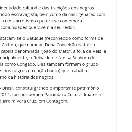
dentidade cultural e das tradições dos negros
período escravagista, bem como da miscigenação com
m a um sincretismo que ora se comemora
 comunidades que vivem a seu redor.
destacam-se o Batuque (reconhecido como forma de
da Cultura, que nomeou Dona Conceição Natalícia
capina denominada “João do Mato”, a folia de Reis, a
principalmente, o Reinaldo de Nossa Senhora do
ida como Congado. Eles também formam o grupo
eus dos negros da nação banto) que trabalha
rno da história dos negros.
 Brasil, constitui grande e importante patrimônio
2014, foi considerada Patrimônio Cultural Imaterial
no Jardim Vera Cruz, em Contagem.