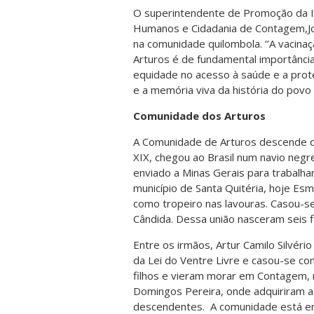
O superintendente de Promoção da Igu
Humanos e Cidadania de Contagem,Joã
na comunidade quilombola. ‘’A vacin
Arturos é de fundamental importância
equidade no acesso à saúde e a prot
e a memória viva da história do povo
Comunidade dos Arturos
A Comunidade de Arturos descende de
XIX, chegou ao Brasil num navio negre
enviado a Minas Gerais para trabalh
município de Santa Quitéria, hoje Es
como tropeiro nas lavouras. Casou-se
Cândida. Dessa união nasceram seis fi
Entre os irmãos, Artur Camilo Silvér
da Lei do Ventre Livre e casou-se co
filhos e vieram morar em Contagem, 
Domingos Pereira, onde adquiriram a
descendentes. A comunidade está em