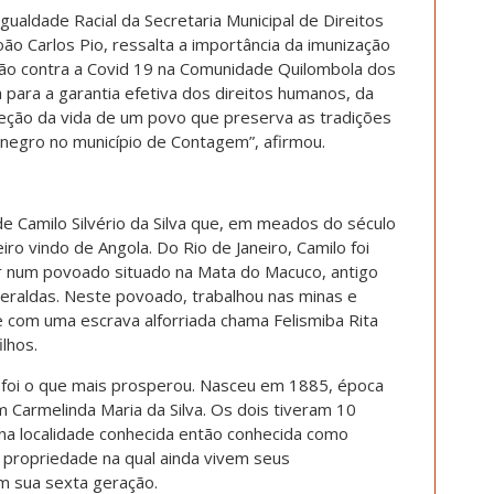
aldade Racial da Secretaria Municipal de Direitos
o Carlos Pio, ressalta a importância da imunização
ação contra a Covid 19 na Comunidade Quilombola dos
 para a garantia efetiva dos direitos humanos, da
eção da vida de um povo que preserva as tradições
 negro no município de Contagem”, afirmou.
 Camilo Silvério da Silva que, em meados do século
iro vindo de Angola. Do Rio de Janeiro, Camilo foi
ar num povoado situado na Mata do Macuco, antigo
meraldas. Neste povoado, trabalhou nas minas e
 com uma escrava alforriada chama Felismiba Rita
lhos.
io foi o que mais prosperou. Nasceu em 1885, época
m Carmelinda Maria da Silva. Os dois tiveram 10
na localidade conhecida então conhecida como
 propriedade na qual ainda vivem seus
 sua sexta geração.