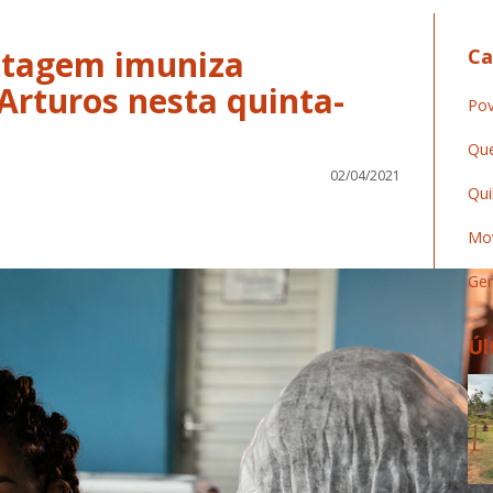
ntagem imuniza
Ca
rturos nesta quinta-
Pov
Que
02/04/2021
Qui
Mov
Ger
Úl