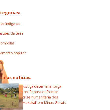
tegorias:
os indígenas
stões da terra
lombolas
imento popular
al
timas notícias:
Justiça determina força-
tarefa para enfrentar
crise humanitária dos
Maxakali em Minas Gerais