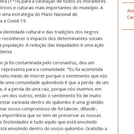
eira (1°/4) para a vacinação de todos os moradores
ricos e culturais mais importantes do município. A
Ate
é uma estratégia do Plano Nacional de
Car
a a Covid-19.
 identidade cultural e das tradições dos negros
 é reconhecer o impacto dos determinantes sociais
a população. A redução das iniquidades é uma ação
demia.
ue já foi contaminada pelo coronavírus, deu um
 representa para a comunidade.
“
Eu fui acometida
 muito medo de morrer porque o sentimento que nós
de uma comunidade quilombola é que a perda de um
, é a perda de uma raiz, porque nós vivemos em
um dos outros, então o sentimento foi de muito
 estar vacinada dentro do quilombo é uma gratidão
mar nosso compromisso de fortalecer, difundir,
 a importância que se tem de preservar as nossas
s festividades e tudo aquilo que está envolvido
stá envolvido dentro do nosso quilombo. Gratidão a