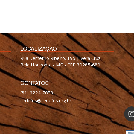
LOCALIZAÇÃO
Rua Demétrio Ribeiro, 195 | Vera Cruz
Belo Horizonte - MG - CEP 30285-680
CONTATOS
(31) 3224-7659
cedefes@cedefes.org.br