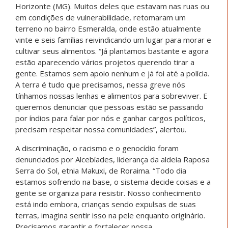
Horizonte (MG). Muitos deles que estavam nas ruas ou
em condições de vulnerabilidade, retomaram um
terreno no bairro Esmeralda, onde estão atualmente
vinte e seis famílias reivindicando um lugar para morar e
cultivar seus alimentos. “Já plantamos bastante e agora
estão aparecendo vários projetos querendo tirar a
gente. Estamos sem apoio nenhum e já foi até a polícia.
A terra é tudo que precisamos, nessa greve nós
tínhamos nossas lenhas e alimentos para sobreviver. E
queremos denunciar que pessoas estão se passando
por índios para falar por nós e ganhar cargos políticos,
precisam respeitar nossa comunidades”, alertou.
A discriminação, o racismo e o genocídio foram
denunciados por Alcebíades, liderança da aldeia Raposa
Serra do Sol, etnia Makuxi, de Roraima. “Todo dia
estamos sofrendo na base, o sistema decide coisas e a
gente se organiza para resistir. Nosso conhecimento
está indo embora, crianças sendo expulsas de suas
terras, imagina sentir isso na pele enquanto originário.
Precisamos garantir e fortalecer nossa