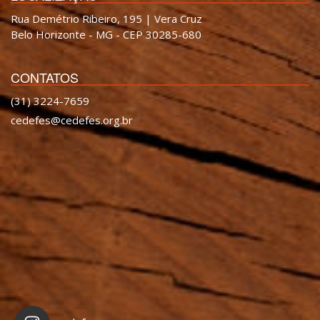
Rua Demétrio Ribeiro, 195 | Vera Cruz
Belo Horizonte - MG - CEP 30285-680
CONTATOS
(31) 3224-7659
cedefes@cedefes.org.br