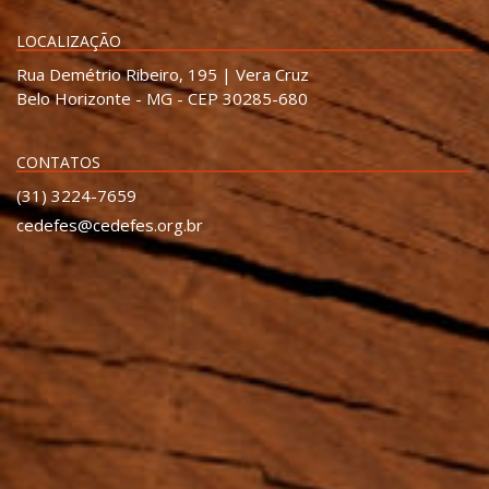
LOCALIZAÇÃO
Rua Demétrio Ribeiro, 195 | Vera Cruz
Belo Horizonte - MG - CEP 30285-680
CONTATOS
(31) 3224-7659
cedefes@cedefes.org.br