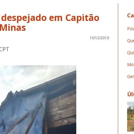
 despejado em Capitão
Ca
 Minas
Pov
10/12/2019
Que
 CPT
Qui
Mov
Ger
Úl