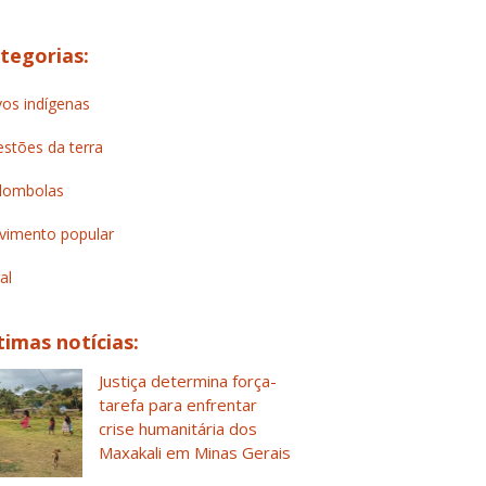
tegorias:
os indígenas
stões da terra
lombolas
imento popular
al
timas notícias:
Justiça determina força-
tarefa para enfrentar
crise humanitária dos
Maxakali em Minas Gerais