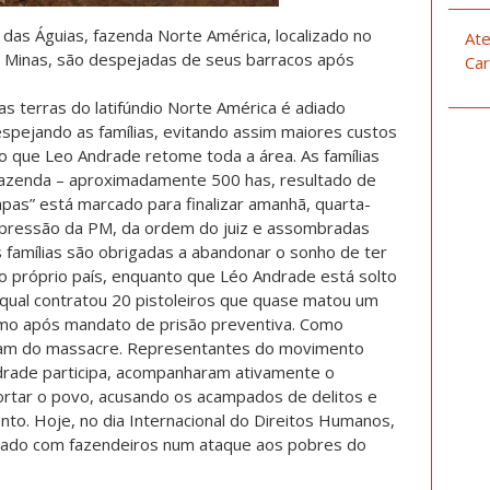
das Águias, fazenda Norte América, localizado no
Ate
e Minas, são despejadas de seus barracos após
Car
as terras do latifúndio Norte América é adiado
pejando as famílias, evitando assim maiores custos
o que Leo Andr
ade retome toda a área. As famílias
azenda – aproximadamente 500 has, resultado de
apas” está marcado para finalizar amanhã, quarta-
a pressão da PM, da ordem do juiz e assombradas
 famílias são obrigadas a abandonar o sonho de ter
o próprio país, enquanto que Léo Andrade está solto
qual contratou 20 pistoleiros que quase matou um
smo após mandato de prisão preventiva. Como
ram do massacre. Representantes do movimento
drade participa, acompanharam ativamente o
ortar o povo, acusando os acampados de delitos e
to. Hoje, no dia Internacional do Direitos Humanos,
tado com fazendeiros num ataque aos pobres do