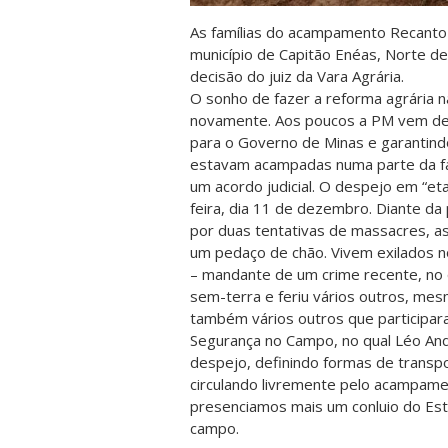
As famílias do acampamento Recanto 
município de Capitão Enéas, Norte d
decisão do juiz da Vara Agrária.
O sonho de fazer a reforma agrária n
novamente. Aos poucos a PM vem des
para o Governo de Minas e garantind
estavam acampadas numa parte da f
um acordo judicial. O despejo em “et
feira, dia 11 de dezembro. Diante d
por duas tentativas de massacres, as
um pedaço de chão. Vivem exilados n
– mandante de um crime recente, no 
sem-terra e feriu vários outros, me
também vários outros que participa
Segurança no Campo, no qual Léo An
despejo, definindo formas de transp
circulando livremente pelo acampamen
presenciamos mais um conluio do Es
campo.