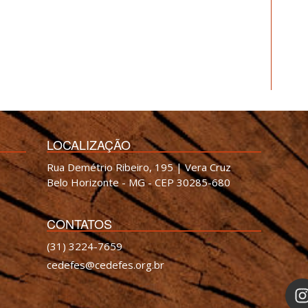
LOCALIZAÇÃO
Rua Demétrio Ribeiro, 195 | Vera Cruz
Belo Horizonte - MG - CEP 30285-680
CONTATOS
(31) 3224-7659
cedefes@cedefes.org.br