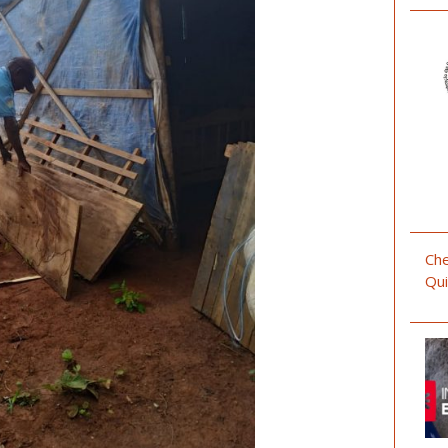
Che
Qui