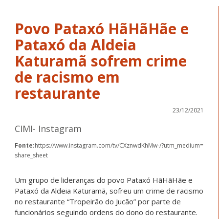
Povo Pataxó HãHãHãe e
Pataxó da Aldeia
Katuramã sofrem crime
de racismo em
restaurante
23/12/2021
CIMI- Instagram
Fonte:
https://www.instagram.com/tv/CXznwdKhMw-/?utm_medium=
share_sheet
Um grupo de lideranças do povo Pataxó HãHãHãe e
Pataxó da Aldeia Katuramã, sofreu um crime de racismo
no restaurante “Tropeirão do Jucão” por parte de
funcionários seguindo ordens do dono do restaurante.