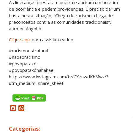
As lideranças prestaram queixa e abriram um boletim
de ocorrência e pedem providencias. É preciso dar um
basta nesta situação, “Chega de racismo, chega de
preconceitos contra as comunidades tradicionais”,
afirmou Angohó.
Clique aqui
para assistir o video
#racismoestrutural
#nãoaoracismo
#povopataxó
#povopataxóhãhãhãe
https://www.instagram.com/tv/CXznwdKhMw-/?
utm_medium=share_sheet
Facebook
WhatsApp
Categorias: