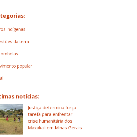
tegorias:
os indígenas
stões da terra
lombolas
imento popular
al
timas notícias:
Justiça determina força-
tarefa para enfrentar
crise humanitária dos
Maxakali em Minas Gerais