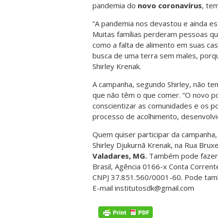
pandemia do
novo coronavírus
, te
“A pandemia nos devastou e ainda est
Muitas famílias perderam pessoas qu
como a falta de alimento em suas ca
busca de uma terra sem males, porq
Shirley Krenak.
A campanha, segundo Shirley, não te
que não têm o que comer. “O novo p
conscientizar as comunidades e os p
processo de acolhimento, desenvolvi
Quem quiser participar da campanha,
Shirley Djukurnã Krenak, na Rua Brux
Valadares, MG.
Também pode fazer 
Brasil, Agência 0166-x Conta Corrente
CNPJ 37.851.560/0001-60. Pode tamb
E-mail institutosdk@gmail.com