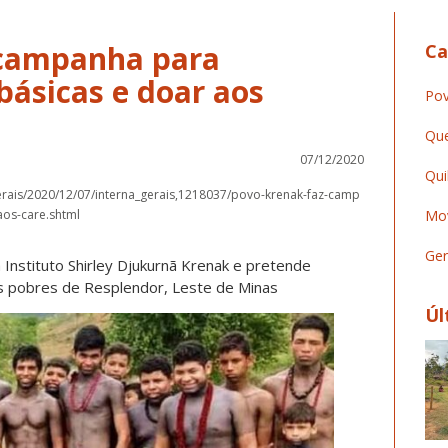
 campanha para
Ca
básicas e doar aos
Pov
Que
07/12/2020
Qui
erais/2020/12/07/interna_gerais,1218037/povo-krenak-faz-camp
aos-care.shtml
Mov
Ger
Instituto Shirley Djukurnã Krenak e pretende
as pobres de Resplendor, Leste de Minas
Úl