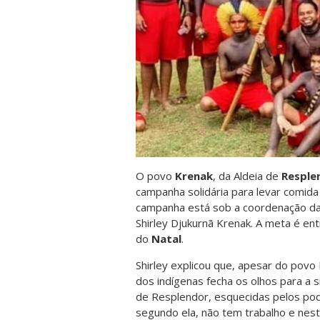
O povo
Krenak
, da Aldeia de
Resple
cam
panha solidária para levar comid
campanha está sob a coordenação da g
Shirley Djukurnã Krenak. A meta é en
do
Natal
.
Shirley explicou que, apesar do povo
dos indígenas fecha os olhos para a 
de Resplendor, esquecidas pelos pode
segundo ela, não tem trabalho e nest