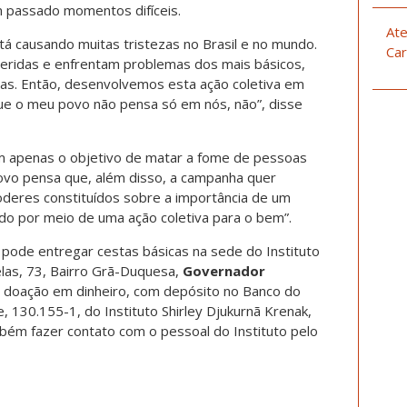
m passado momentos difíceis.
Ate
á causando muitas tristezas no Brasil e no mundo.
Car
eridas e enfrentam problemas dos mais básicos,
sas. Então, desenvolvemos esta ação coletiva em
ue o meu povo não pensa só em nós, não”, disse
m apenas o objetivo de matar a fome de pessoas
ovo pensa que, além disso, a campanha quer
oderes constituídos sobre a importância de um
do por meio de uma ação coletiva para o bem”.
 pode entregar cestas básicas na sede do Instituto
elas, 73, Bairro Grã-Duquesa,
Governador
doação em dinheiro, com depósito no Banco do
, 130.155-1, do Instituto Shirley Djukurnã Krenak,
ém fazer contato com o pessoal do Instituto pelo