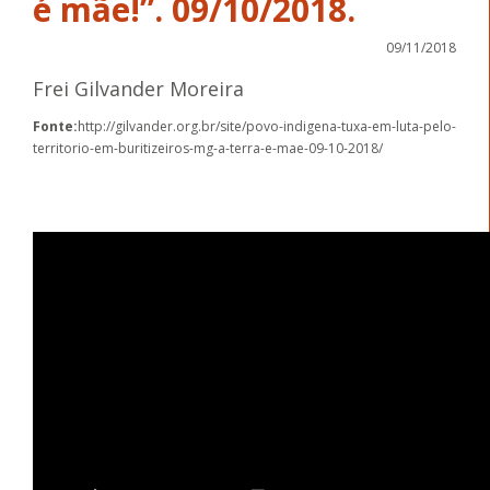
é mãe!”. 09/10/2018.
09/11/2018
Frei Gilvander Moreira
Fonte:
http://gilvander.org.br/site/povo-indigena-tuxa-em-luta-pelo-
territorio-em-buritizeiros-mg-a-terra-e-mae-09-10-2018/