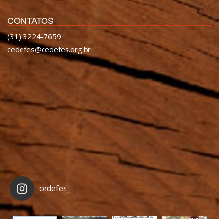
CONTATOS
(31) 3224-7659
cedefes@cedefes.org.br
cedefes_