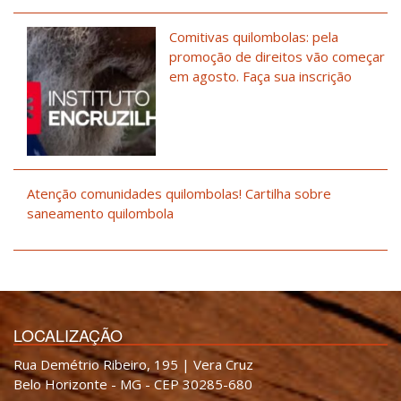
Comitivas quilombolas: pela
promoção de direitos vão começar
em agosto. Faça sua inscrição
Atenção comunidades quilombolas! Cartilha sobre
saneamento quilombola
LOCALIZAÇÃO
Rua Demétrio Ribeiro, 195 | Vera Cruz
Belo Horizonte - MG - CEP 30285-680