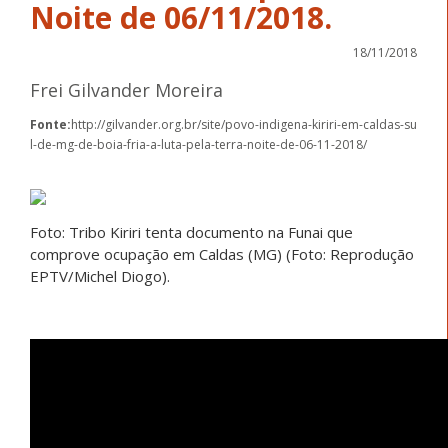
Noite de 06/11/2018.
18/11/2018
Frei Gilvander Moreira
Fonte:
http://gilvander.org.br/site/povo-indigena-kiriri-em-caldas-su
l-de-mg-de-boia-fria-a-luta-pela-terra-noite-de-06-11-2018/
Foto: Tribo Kiriri tenta documento na Funai que
comprove ocupação em Caldas (MG) (Foto: Reprodução
EPTV/Michel Diogo).