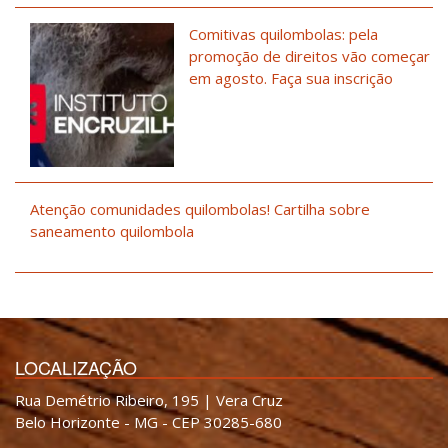
Comitivas quilombolas: pela
promoção de direitos vão começar
em agosto. Faça sua inscrição
Atenção comunidades quilombolas! Cartilha sobre
saneamento quilombola
LOCALIZAÇÃO
Rua Demétrio Ribeiro, 195 | Vera Cruz
Belo Horizonte - MG - CEP 30285-680