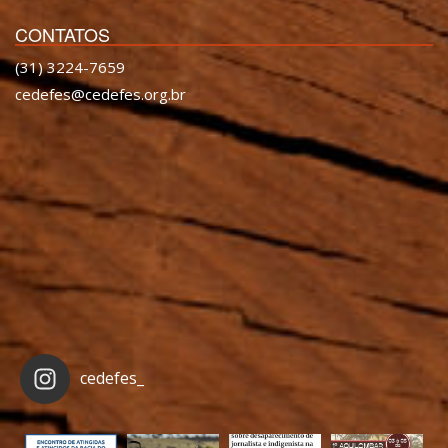
CONTATOS
(31) 3224-7659
cedefes@cedefes.org.br
cedefes_