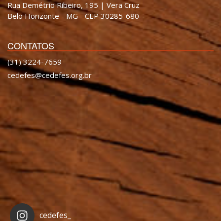
Rua Demétrio Ribeiro, 195 | Vera Cruz
Belo Horizonte - MG - CEP 30285-680
CONTATOS
(31) 3224-7659
cedefes@cedefes.org.br
cedefes_