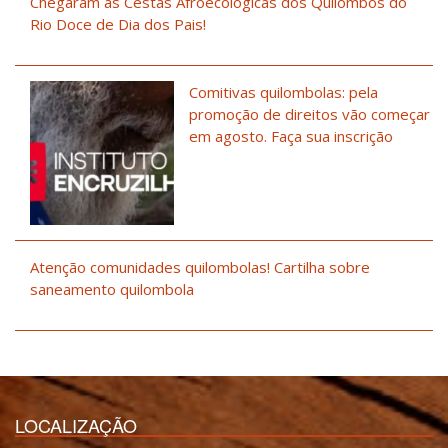
Chegaram as Cestas Afroecológicas dos Quilombos do
Rio Doce de Dia dos Pais!
Comitivas quilombolas: pela
promoção de direitos vão começar
em agosto. Faça sua inscrição
Atenção comunidades quilombolas! Cartilha sobre
saneamento quilombola
LOCALIZAÇÃO