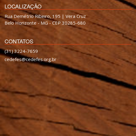
LOCALIZAÇÃO
Rua Demétrio Ribeiro, 195 | Vera Cruz
Belo Horizonte - MG - CEP 30285-680
CONTATOS
(31) 3224-7659
cedefes@cedefes.org.br