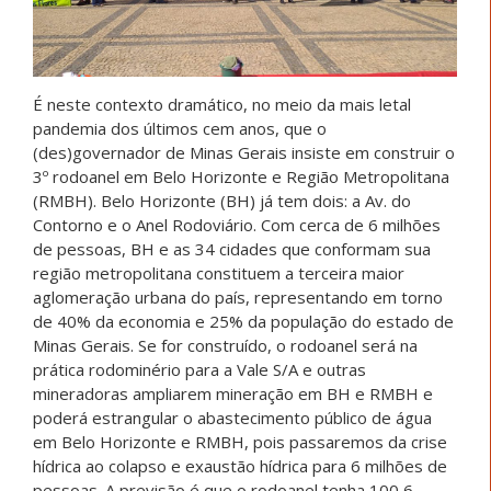
É neste contexto dramático, no meio da mais letal
pandemia dos últimos cem anos, que o
(des)governador de Minas Gerais insiste em construir o
3º rodoanel em Belo Horizonte e Região Metropolitana
(RMBH). Belo Horizonte (BH) já tem dois: a Av. do
Contorno e o Anel Rodoviário. Com cerca de 6 milhões
de pessoas, BH e as 34 cidades que conformam sua
região metropolitana constituem a terceira maior
aglomeração urbana do país, representando em torno
de 40% da economia e 25% da população do estado de
Minas Gerais. Se for construído, o rodoanel será na
prática rodominério para a Vale S/A e outras
mineradoras ampliarem mineração em BH e RMBH e
poderá estrangular o abastecimento público de água
em Belo Horizonte e RMBH, pois passaremos da crise
hídrica ao colapso e exaustão hídrica para 6 milhões de
pessoas. A previsão é que o rodoanel tenha 100,6