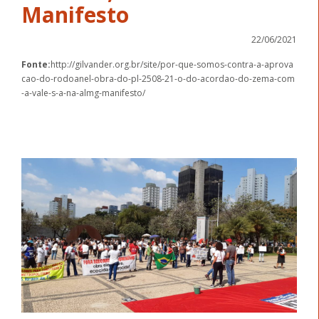
Manifesto
22/06/2021
Fonte:
http://gilvander.org.br/site/por-que-somos-contra-a-aprova
cao-do-rodoanel-obra-do-pl-2508-21-o-do-acordao-do-zema-com
-a-vale-s-a-na-almg-manifesto/